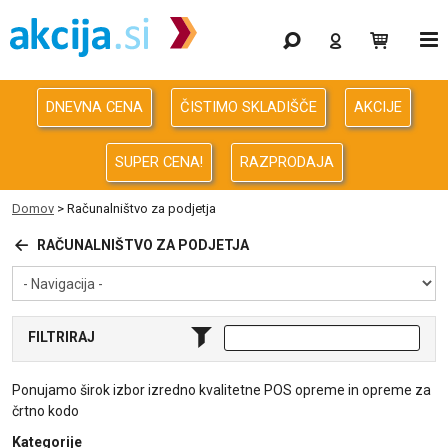
Gaming
Odprodaja
DNEVNA CENA
ČISTIMO SKLADIŠČE
AKCIJE
Računalništvo
SUPER CENA!
RAZPRODAJA
Računalništvo za podjetja
Domov
>
Računalništvo za podjetja
Avdio Video Foto
RAČUNALNIŠTVO ZA PODJETJA
Energija
FILTRIRAJ
Oprema za pisarno in dom
Ponujamo širok izbor izredno kvalitetne POS opreme in opreme za
Telefonija
črtno kodo
Kategorije