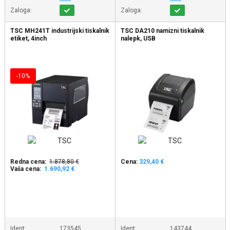
Zaloga:
Zaloga:
TSC MH241T industrijski tiskalnik
TSC DA210 namizni tiskalnik
etiket, 4inch
nalepk, USB
-10%
Redna cena:
1.878,80 €
Cena:
329,40 €
Vaša cena:
1.690,92 €
Ident:
173545
Ident:
143744