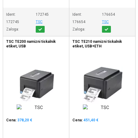
Ident:
172745
Ident:
176654
172745
TSC
176654
TSC
Zaloga:
Zaloga:
TSC TE200 namizni tiskalnik
TSC TE210 namizni tiskalnik
etiket, USB
etiket, USB+ETH
Cena:
378,20 €
Cena:
451,40 €