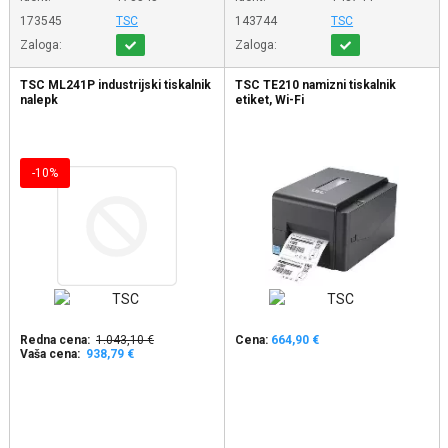
173545
TSC
143744
TSC
Zaloga:
Zaloga:
TSC ML241P industrijski tiskalnik
TSC TE210 namizni tiskalnik
nalepk
etiket, Wi-Fi
-10%
Redna cena:
1.043,10 €
Cena:
664,90 €
Vaša cena:
938,79 €