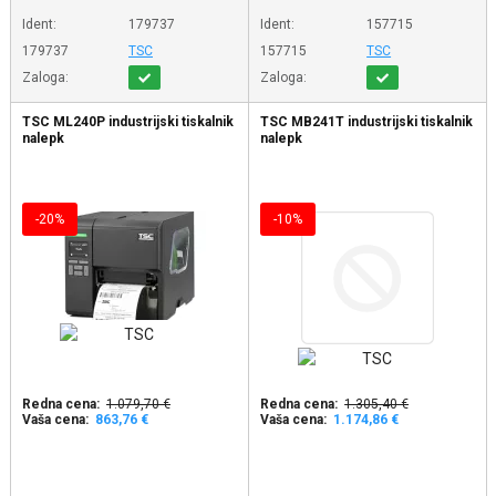
Ident:
179737
Ident:
157715
179737
TSC
157715
TSC
Zaloga:
Zaloga:
TSC ML240P industrijski tiskalnik
TSC MB241T industrijski tiskalnik
nalepk
nalepk
-20%
-10%
Redna cena:
1.079,70 €
Redna cena:
1.305,40 €
Vaša cena:
863,76 €
Vaša cena:
1.174,86 €