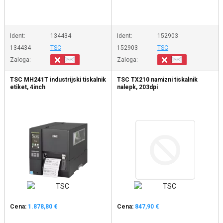
Ident:
134434
Ident:
152903
134434
TSC
152903
TSC
Zaloga:
Zaloga:
TSC MH241T industrijski tiskalnik
TSC TX210 namizni tiskalnik
etiket, 4inch
nalepk, 203dpi
Cena:
1.878,80 €
Cena:
847,90 €