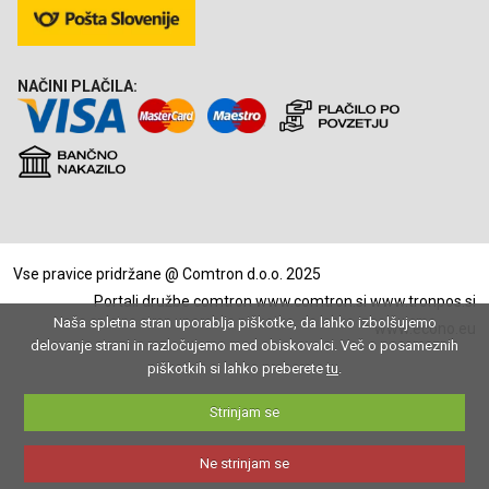
NAČINI PLAČILA:
Vse pravice pridržane @ Comtron d.o.o. 2025
Portali družbe comtron
www.comtron.si
www.tronpos.si
Naša spletna stran uporablja piškotke, da lahko izbolšujemo
www.econo.eu
delovanje strani in razločujemo med obiskovalci. Več o posameznih
piškotkih si lahko preberete
tu
.
Strinjam se
Ne strinjam se