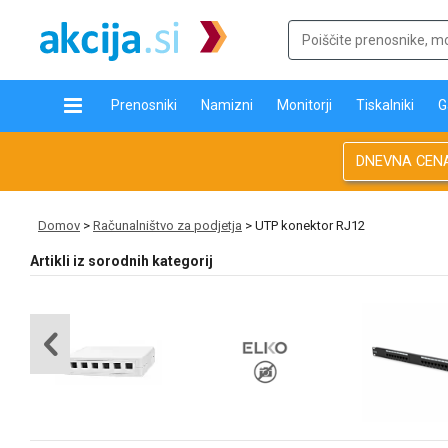
Prenosniki
Namizni
Monitorji
Tiskalniki
G
DNEVNA CEN
Domov
>
Računalništvo za podjetja
> UTP konektor RJ12
Artikli iz sorodnih kategorij