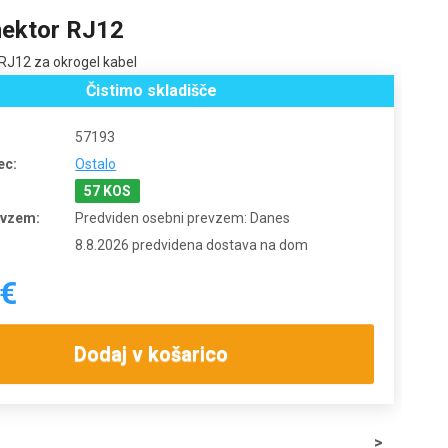
ektor RJ12
RJ12 za okrogel kabel
Čistimo skladišče
57193
ec:
Ostalo
57 KOS
evzem:
Predviden osebni prevzem: Danes
8.8.2026 predvidena dostava na dom
 €
Dodaj v košarico