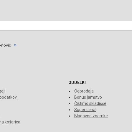
ODDELKI
oji
Odprodaja
 podatkov
Bonus jamstvo
Čistimo skladišče
Super cena!
i
Blagovne znamke
a košarica