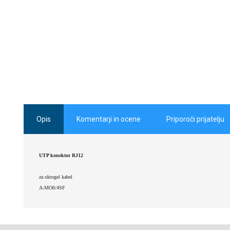
Opis
Komentarji in ocene
Priporoči prijatelju
UTP konektor RJ12
za okrogel kabel
A-MO6/4SF