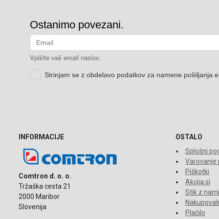
INFORMACIJE
OSTALO
Splošni pog
Varovanje
Piškotki
Comtron d. o. o.
Akcija.si
Tržaška cesta 21
Stik z nam
2000 Maribor
Nakupovaln
Slovenija
Plačilo