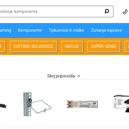
aming
Komponente
Tipkovnice in miške
Zunanje naprave
A
ČISTIMO SKLADIŠČE
AKCIJE
SUPER CENA!
Skrij priporočila