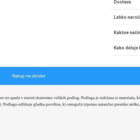
Dostava
Strošek dos
Lahko naroč
dostava bre
pričakujete 
Naročila la
Kakšne način
na Tržaški 
ponedeljka d
Če želite pl
prevzem pri
Kako deluje 
s kreditno k
obvestilom d
Gotovina ob
Naš bonitet
Sprejemamo 
vrednosti na
LeanPay eno
nakupih bre
Nakup na obroke
te ter spada v razred
ekstremno velikih podlog
. Podlaga je izdelana iz materiala, 
i
. Podlago odlikuje
gladka površina
, ki omogoča izjemno natančne premike miške