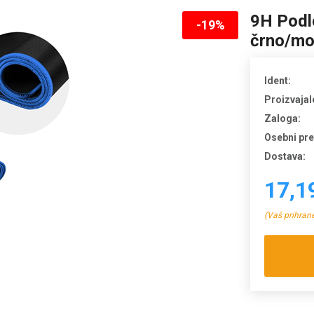
9H Podl
-19%
črno/mo
Ident:
Proizvajal
Zaloga:
Osebni pr
Dostava:
17,1
(Vaš prihran