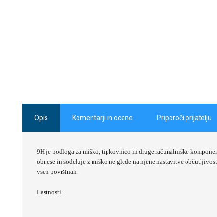
Opis
Komentarji in ocene
Priporoči prijatelju
9H je podloga za miško, tipkovnico in druge računalniške komponen
obnese in
sodeluje z miško
ne glede na njene
nastavitve občutljivost
vseh površinah.
Lastnosti: