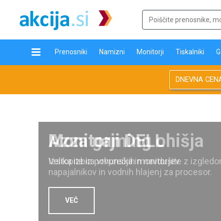
Prenosniki
Namizni
Monitorji
Tiskalniki
G
DNEVNA CEN
Monitorji DELL
Velika izbira vrhunskih monitorjev
VEČ