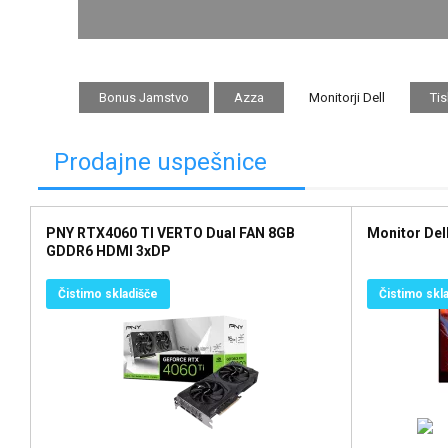
Bonus Jamstvo
Azza
Monitorji Dell
Tis
Prodajne uspešnice
PNY RTX4060 TI VERTO Dual FAN 8GB
Monitor Del
GDDR6 HDMI 3xDP
Čistimo skladišče
Čistimo skl