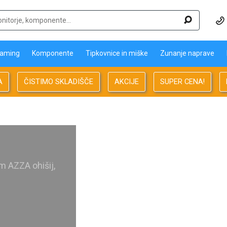
aming
Komponente
Tipkovnice in miške
Zunanje naprave
A
ČISTIMO SKLADIŠČE
AKCIJE
SUPER CENA!