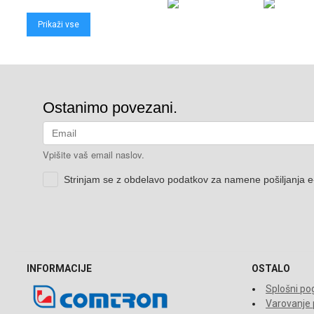
Prikaži vse
INFORMACIJE
OSTALO
Splošni pog
Varovanje