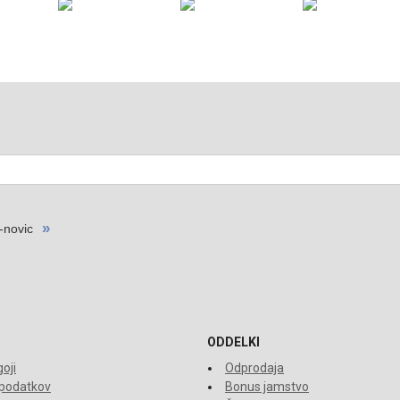
ODDELKI
oji
Odprodaja
 podatkov
Bonus jamstvo