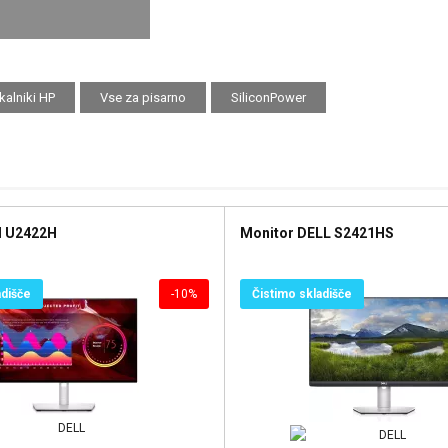
kalniki HP
Vse za pisarno
SiliconPower
l U2422H
Monitor DELL S2421HS
adišče
-10%
Čistimo skladišče