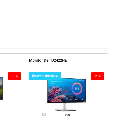
Monitor Dell U2422HE
-13%
Čistimo skladišče
-20%