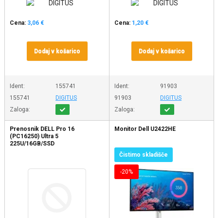
Cena:
3,06 €
Cena:
1,20 €
Dodaj v košarico
Dodaj v košarico
Ident:
155741
Ident:
91903
155741
DIGITUS
91903
DIGITUS
Zaloga:
Zaloga:
Prenosnik DELL Pro 16
Monitor Dell U2422HE
(PC16250) Ultra 5
225U/16GB/SSD
1TB//UMA/W11Pro
Čistimo skladišče
-20%