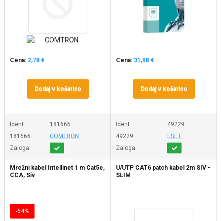
Cena:
2,78 €
Cena:
31,98 €
Dodaj v košarico
Dodaj v košarico
Ident:
181666
Ident:
49229
181666
COMTRON
49229
ESET
Zaloga:
Zaloga:
Mrežni kabel Intellinet 1 m Cat5e,
U/UTP CAT6 patch kabel 2m SIV -
CCA, Siv
SLIM
-64%