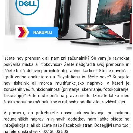
Iščete nov prenosnik ali namizni računalnik? Se vam je ravnokar
pokvarila miška ali tipkovnica? Želite nadgraditi svoj prenosnik in
iščete boljši delovni pomnilnik ali grafično kartico? Ste se naveličali
igrati vedno enake igre na Playstationu in iščete nove? Kupujete
nov tiskalnik ali morda multifunkcijsko napravo, v kateri je
združenih več funkcionalnosti (printanje, skeniranje, fotokopiranje,
faksiranje)? Potem ste prišli na pravo mesto. Izbirate lahko med
široko ponudbo računalnikov in njihovih dodatkov ter različnih iger.
V primeru, da potrebujete nasvet ali svetovanje pri nakupu
računalniških naprav in njihovih dodatkov nam lahko pišete na
info@akcija.si
ali obiščete našo
Facebook stran.
Dosegljivi smo tudi
na telefonski številki 02/ 30 03 503.