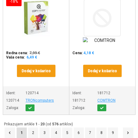
-18%
Redna cena:
7,99 €
Cena:
4,18 €
Vaša cena:
6,49 €
Dodaj v košarico
Dodaj v košarico
Ident:
120714
Ident:
181712
120714
TRONcomputers
181712
COMTRON
Zaloga:
Zaloga:
Prikazujem artikle
1
-
20
(od
576
artiklov)
1
2
3
4
5
6
7
8
9