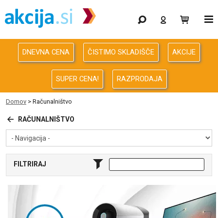
Gaming
Odprodaja
DNEVNA CENA
ČISTIMO SKLADIŠČE
AKCIJE
Računalništvo
SUPER CENA!
RAZPRODAJA
Računalništvo za podjetja
Domov
>
Računalništvo
Avdio Video Foto
RAČUNALNIŠTVO
Energija
FILTRIRAJ
Oprema za pisarno in dom
Telefonija