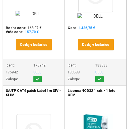
Redna cena:
168,97 €
Cena:
1.436,75 €
Vaša cena:
157,70 €
Dodaj v košarico
Dodaj v košarico
Ident:
176942
Ident:
183588
176942
DELL
183588
DELL
Zaloga:
Zaloga:
U/UTP CAT6 patch kabel 1m SIV -
Licenca NOD32 1 rač. - 1 leto
SLIM
OEM