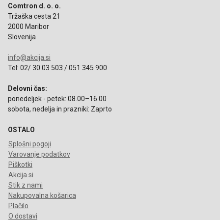
Comtron d. o. o.
Tržaška cesta 21
2000 Maribor
Slovenija
info@akcija.si
Tel: 02/ 30 03 503 / 051 345 900
Delovni čas:
ponedeljek - petek: 08.00–16.00
sobota, nedelja in prazniki: Zaprto
OSTALO
Splošni pogoji
Varovanje podatkov
Piškotki
Akcija.si
Stik z nami
Nakupovalna košarica
Plačilo
O dostavi