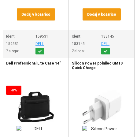
Dodaj v košarico
Dodaj v košarico
Ident:
159531
Ident:
183145
159531
DELL
183145
DELL
Zaloga:
Zaloga:
Dell Professional Lite Case 14"
Silicon Power polnilec QM10
Quick Charge
-8%