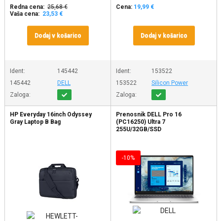
Redna cena:
25,68 €
Cena:
19,99 €
Vaša cena:
23,53 €
Dodaj v košarico
Dodaj v košarico
Ident:
145442
Ident:
153522
145442
DELL
153522
Silicon Power
Zaloga:
Zaloga:
HP Everyday 16inch Odyssey
Prenosnik DELL Pro 16
Gray Laptop B Bag
(PC16250) Ultra 7
255U/32GB/SSD
1TB/UMA/W11Pro
-10%