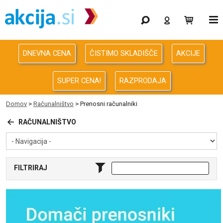
Gaming
Odprodaja
DNEVNA CENA
ČISTIMO SKLADIŠČE
AKCIJE
Računalništvo
SUPER CENA!
RAZPRODAJA
Računalništvo za podjetja
Domov
>
Računalništvo
> Prenosni računalniki
Avdio Video Foto
RAČUNALNIŠTVO
Energija
FILTRIRAJ
Oprema za pisarno in dom
Telefonija