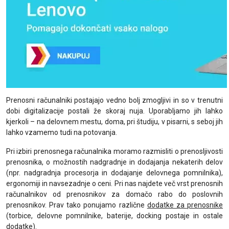
Prenosni računalniki postajajo vedno bolj zmogljivi in so v trenutni
dobi digitalizacije postali že skoraj nuja. Uporabljamo jih lahko
kjerkoli – na delovnem mestu, doma, pri študiju, v pisarni, s seboj jih
lahko vzamemo tudi na potovanja.
Pri izbiri prenosnega računalnika moramo razmisliti o prenosljivosti
prenosnika, o možnostih nadgradnje in dodajanja nekaterih delov
(npr. nadgradnja procesorja in dodajanje delovnega pomnilnika),
ergonomiji in navsezadnje o ceni. Pri nas najdete več vrst prenosnih
računalnikov od prenosnikov za domačo rabo do poslovnih
prenosnikov. Prav tako ponujamo različne
dodatke za prenosnike
(torbice, delovne pomnilnike, baterije, docking postaje in ostale
dodatke).