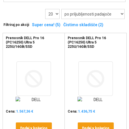
Super cena! (5)
Čistimo skladišče (2)
Filtriraj po akciji
Prenosnik DELL Pro 16
Prenosnik DELL Pro 16
(PC16250) Ultra 5
(PC16250) Ultra 5
225U/16GB/SSD
225U/16GB/SSD
1TB//UMA/W11Pro
512GB//UMA/W11Pro
Cena:
1.567,36 €
Cena:
1.436,75 €
Dodaj v košarico
Dodaj v košarico