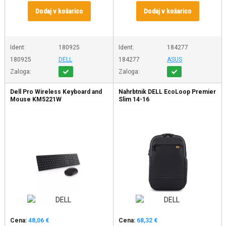
Dodaj v košarico
Dodaj v košarico
Ident:
180925
Ident:
184277
180925
DELL
184277
ASUS
Zaloga:
Zaloga:
Dell Pro Wireless Keyboard and
Nahrbtnik DELL EcoLoop Premier
Mouse KM5221W
Slim 14-16
Cena:
48,06 €
Cena:
68,32 €