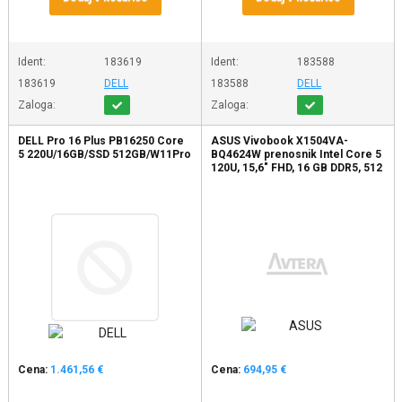
Ident:
183619
Ident:
183588
183619
DELL
183588
DELL
Zaloga:
Zaloga:
DELL Pro 16 Plus PB16250 Core
ASUS Vivobook X1504VA-
5 220U/16GB/SSD 512GB/W11Pro
BQ4624W prenosnik Intel Core 5
120U, 15,6" FHD, 16 GB DDR5, 512
GB PCIe SSD, W
Cena:
1.461,56 €
Cena:
694,95 €