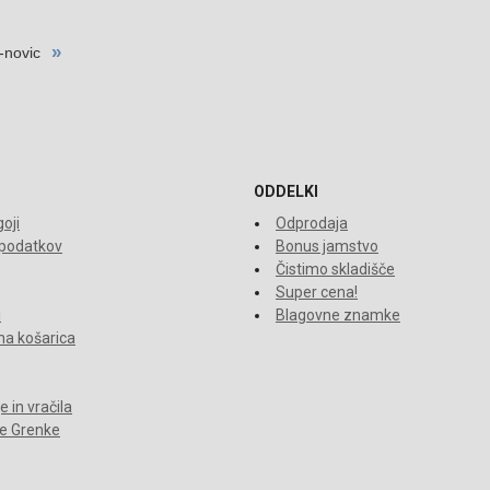
ODDELKI
oji
Odprodaja
 podatkov
Bonus jamstvo
Čistimo skladišče
Super cena!
i
Blagovne znamke
a košarica
 in vračila
je Grenke