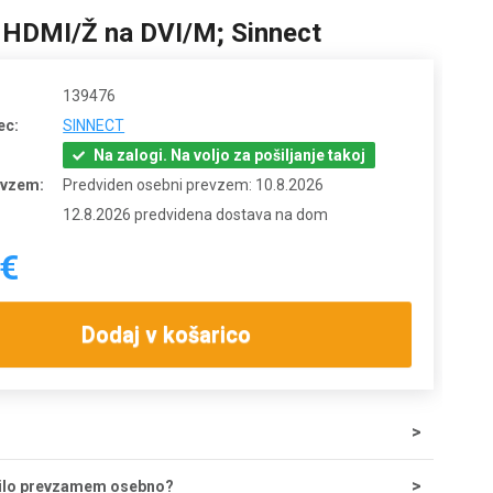
 HDMI/Ž na DVI/M; Sinnect
139476
ec:
SINNECT
Na zalogi. Na voljo za pošiljanje takoj
evzem:
Predviden osebni prevzem: 10.8.2026
12.8.2026 predvidena dostava na dom
 €
Dodaj v košarico
tave za nakupe do 200 € znaša 5,55 €, nad tem zneskom je
ilo prevzamem osebno?
zplačna. Ob potrditvi odpreme iz skladišča lahko dostavo