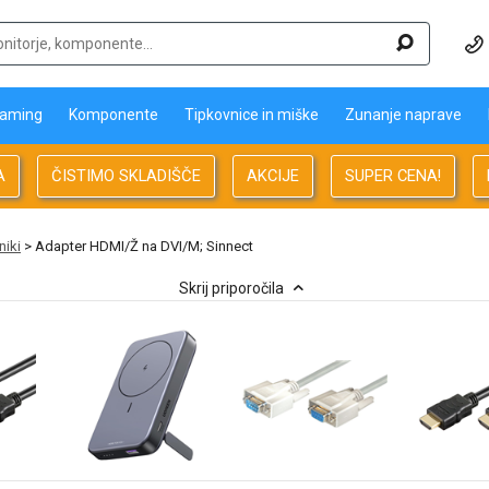
aming
Komponente
Tipkovnice in miške
Zunanje naprave
A
ČISTIMO SKLADIŠČE
AKCIJE
SUPER CENA!
niki
> Adapter HDMI/Ž na DVI/M; Sinnect
Skrij priporočila