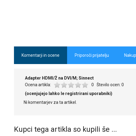
Komentarji in ocene
Priporoči prijatelju
Nakup
Adapter HDMI/Ž na DVI/M; Sinnect
Ocena artikla:
0
Število ocen:
0
(ocenjujejo lahko le registrirani uporabniki)
Ni komentarjev za ta artikel.
Kupci tega artikla so kupili še ...