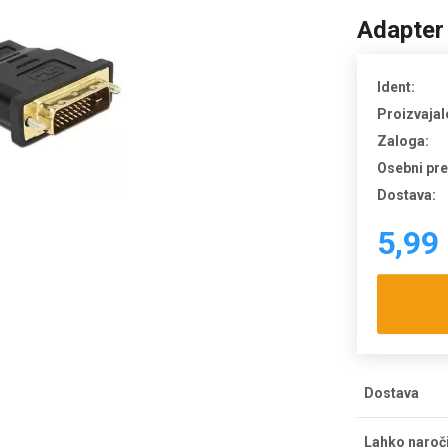
Adapter
Ident:
Proizvajal
Zaloga:
Osebni pr
Dostava:
5,99
Dostava
Strošek dos
Lahko naroč
dostava bre