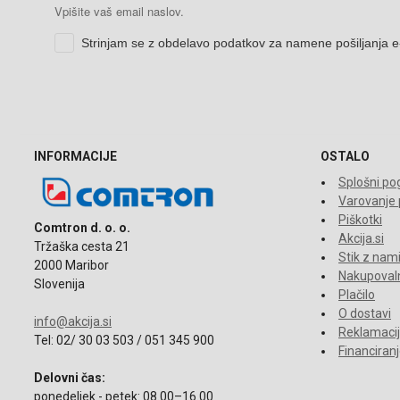
INFORMACIJE
OSTALO
Splošni pog
Varovanje
Piškotki
Comtron d. o. o.
Akcija.si
Tržaška cesta 21
Stik z nam
2000 Maribor
Nakupovaln
Slovenija
Plačilo
O dostavi
info@akcija.si
Reklamacije
Tel: 02/ 30 03 503 / 051 345 900
Financiran
Delovni čas:
ponedeljek - petek: 08.00–16.00