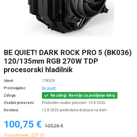
BE QUIET! DARK ROCK PRO 5 (BK036)
120/135mm RGB 270W TDP
procesorski hladilnik
Ident:
178329
Proizvajalec:
be quiet!
Zaloga:
Na zalogi. Na voljo za pošiljanje takoj
Osebni prevzem:
Predviden osebni prevzem: 10.8.2026
Dostava:
12.8.2026 predvidena dostava na dom
100,75 €
103,26 €
2,51 €)
(Vaš prihranek: