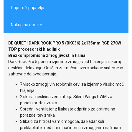
Priporoči prijatelju
Nakup na obroke
BE QUIET! DARK ROCK PRO 5 (BK036) 2x135mm RGB 270W
TDP procesorski hladilnik
Brezkompromisna zmogljivost in tišina
Dark Rock Pro 5 ponuja izjemno zmogljivost hlajenja in skoraj
neslišno delovanje. Odličen za močno overclockane sisteme in
zahtevne delovne postaje.
7 visoko zmogljivih toplotnih cevi za izjemno visoko moč
hlajenja
2 skoraj neslišna ventilatorja Silent Wings PWM za
popoln pretok zraka
Sprednji ventilator z lijakasto odprtino za optimalno
porazdelitev zraka
Stikalo za hitrost vam omogoča, da kadar koli
preklapljate med tihim načinom in zmogljivim načinom