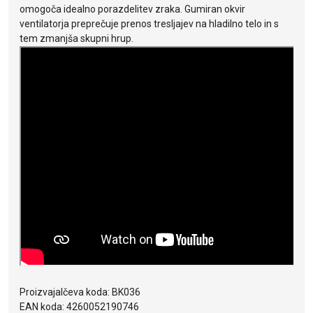
omogoča idealno porazdelitev zraka. Gumiran okvir
ventilatorja preprečuje prenos tresljajev na hladilno telo in s
tem zmanjša skupni hrup.
Proizvajalčeva koda: BK036
EAN koda: 4260052190746