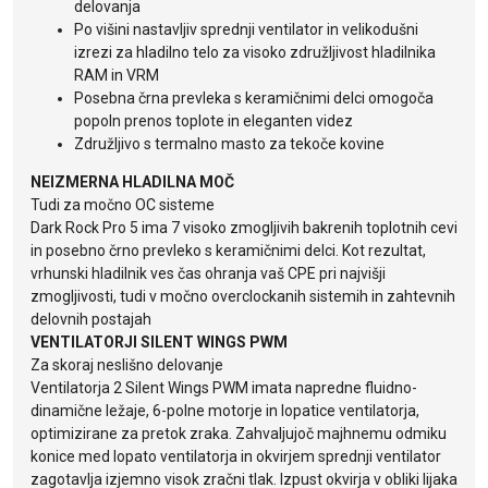
delovanja
Po višini nastavljiv sprednji ventilator in velikodušni
izrezi za hladilno telo za visoko združljivost hladilnika
RAM in VRM
Posebna črna prevleka s keramičnimi delci omogoča
popoln prenos toplote in eleganten videz
Združljivo s termalno masto za tekoče kovine
NEIZMERNA HLADILNA MOČ
Tudi za močno OC sisteme
Dark Rock Pro 5 ima 7 visoko zmogljivih bakrenih toplotnih cevi
in posebno črno prevleko s keramičnimi delci. Kot rezultat,
vrhunski hladilnik ves čas ohranja vaš CPE pri najvišji
zmogljivosti, tudi v močno overclockanih sistemih in zahtevnih
delovnih postajah
VENTILATORJI SILENT WINGS PWM
Za skoraj neslišno delovanje
Ventilatorja 2 Silent Wings PWM imata napredne fluidno-
dinamične ležaje, 6-polne motorje in lopatice ventilatorja,
optimizirane za pretok zraka. Zahvaljujoč majhnemu odmiku
konice med lopato ventilatorja in okvirjem sprednji ventilator
zagotavlja izjemno visok zračni tlak. Izpust okvirja v obliki lijaka