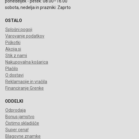
ponedeljek - petek: 08.00–16.00
sobota, nedelja in prazniki: Zaprto
OSTALO
Splošni pogoji
Varovanje podatkov
Piškotki
Akcija.si
Stik z nami
Nakupovalna košarica
Plačilo
O dostavi
Reklamacije in vračila
Financiranje Grenke
ODDELKI
Odprodaja
Bonus jamstvo
Čistimo skladišče
Super cena!
Blagovne znamke