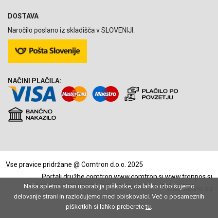
DOSTAVA
Naročilo poslano iz skladišča v SLOVENIJI.
NAČINI PLAČILA:
Vse pravice pridržane @ Comtron d.o.o. 2025
Portali družbe comtron
www.comtron.si
www.tronpos.si
Naša spletna stran uporablja piškotke, da lahko izbolšujemo
www.econo.eu
delovanje strani in razločujemo med obiskovalci. Več o posameznih
piškotkih si lahko preberete
tu
.