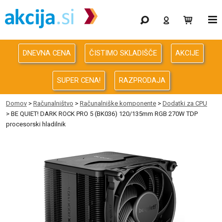
Gaming
Odprodaja
DNEVNA CENA
ČISTIMO SKLADIŠČE
AKCIJE
Računalništvo
SUPER CENA!
RAZPRODAJA
Računalništvo za podjetja
Domov
>
Računalništvo
>
Računalniške komponente
>
Dodatki za CPU
> BE QUIET! DARK ROCK PRO 5 (BK036) 120/135mm RGB 270W TDP
Avdio Video Foto
procesorski hladilnik
Energija
Oprema za pisarno in dom
Telefonija