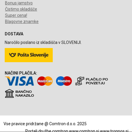
Bonus jamstvo
Čistimo skladišče
Super cena!
Blagovne znamke
DOSTAVA
Naročilo poslano iz skladišča v SLOVENIJI.
NAČINI PLAČILA:
Vse pravice pridržane @ Comtron d.o.o. 2025
Portali družbe comtron
www.comtron.si
www.tronpos.si