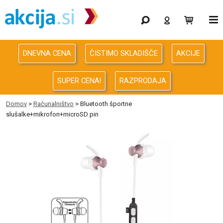
Gaming
Odprodaja
DNEVNA CENA
ČISTIMO SKLADIŠČE
AKCIJE
Računalništvo
SUPER CENA!
RAZPRODAJA
Računalništvo za podjetja
Domov
>
Računalništvo
> Bluetooth športne
slušalke+mikrofon+microSD pin
Avdio Video Foto
Energija
Oprema za pisarno in dom
Telefonija