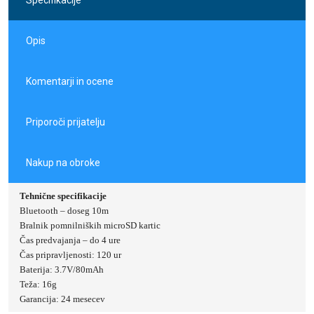
Specifikacije
Opis
Komentarji in ocene
Priporoči prijatelju
Nakup na obroke
Tehnične specifikacije
Bluetooth – doseg 10m
Bralnik pomnilniških microSD kartic
Čas predvajanja – do 4 ure
Čas pripravljenosti: 120 ur
Baterija: 3.7V/80mAh
Teža: 16g
Garancija: 24 mesecev