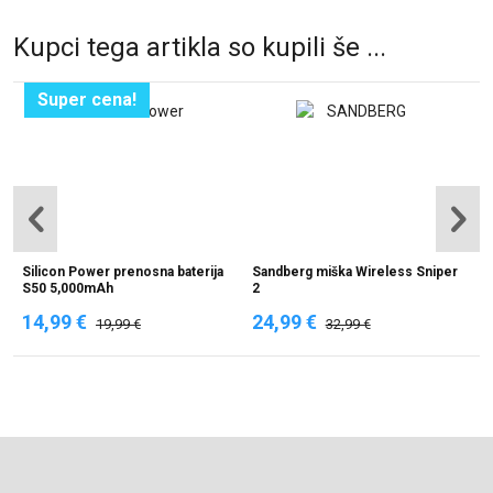
Kupci tega artikla so kupili še ...
Super cena!
Silicon Power prenosna baterija
Sandberg miška Wireless Sniper
P
S50 5,000mAh
2
14,99 €
24,99 €
3
19,99 €
32,99 €