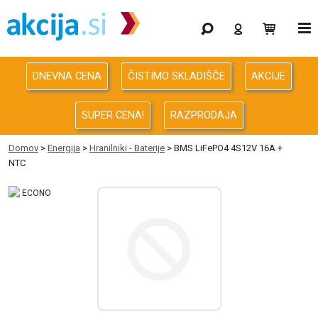
Gaming
Odprodaja
DNEVNA CENA
ČISTIMO SKLADIŠČE
AKCIJE
Računalništvo
SUPER CENA!
RAZPRODAJA
Računalništvo za podjetja
Domov
>
Energija
>
Hranilniki - Baterije
> BMS LiFePO4 4S12V 16A +
NTC
Avdio Video Foto
Energija
Oprema za pisarno in dom
Telefonija