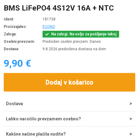
BMS LiFePO4 4S12V 16A + NTC
Ident:
181758
Proizvajalec:
ECONO
Zaloga:
Na zalogi. Na voljo za pošiljanje takoj
Osebni prevzem:
Predviden osebni prevzem: Danes
Dostava:
9.8.2026 predvidena dostava na dom
9,90 €
Dodaj v košarico
Dostava
Strošek dostave za nakupe do 200 € znaša 5,55 €, nad tem
Lahko naročilo prevzamem osebno?
zneskom je dostava brezplačna. Ob potrditvi odpreme iz
skladišča lahko dostavo pričakujete v 1-2 dneh, najpogosteje
Naročila lahko prevzamete osebno na sedežu podjetja
pa že naslednji dan.
Kakšne načine plačila nudite?
Comtron, d.o.o. na Tržaški cesti 21, 2000 Maribor. Prevzemno