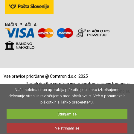
NAČINI PLAČILA:
Vse pravice pridržane @ Comtron d.o.o. 2025
Portali družbe comtron
www.comtron.si
www.tronpos.si
Naša spletna stran uporablja piškotke, da lahko izbolšujemo
www.econo.eu
delovanje strani in razločujemo med obiskovalci. Več o posameznih
piškotkih si lahko preberete
tu
.
Strinjam se
Ne strinjam se