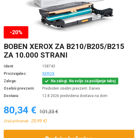
-20%
BOBEN XEROX ZA B210/B205/B215
ZA 10.000 STRANI
Ident:
158743
Proizvajalec:
XEROX
Zaloga:
Na zalogi. Na voljo za pošiljanje takoj
Osebni prevzem:
Predviden osebni prevzem: Danes
Dostava:
12.8.2026 predvidena dostava na dom
80,34 €
101,33 €
20,99 €)
(Vaš prihranek: