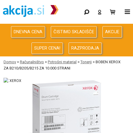
Gaming
Odprodaja
DNEVNA CENA
ČISTIMO SKLADIŠČE
AKCIJE
Računalništvo
SUPER CENA!
RAZPRODAJA
Računalništvo za podjetja
Domov
>
Računalništvo
>
Potrošni material
>
Tonerji
> BOBEN XEROX
ZA B210/B205/B215 ZA 10.000 STRANI
Avdio Video Foto
Energija
Oprema za pisarno in dom
Telefonija