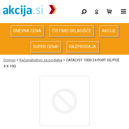
Gaming
Odprodaja
DNEVNA CENA
ČISTIMO SKLADIŠČE
AKCIJE
Računalništvo
SUPER CENA!
RAZPRODAJA
Računalništvo za podjetja
Domov
>
Računalništvo za podjetja
> CATALYST 1000 24 PORT GE/POE
4 X 10G
Avdio Video Foto
Energija
Oprema za pisarno in dom
Telefonija