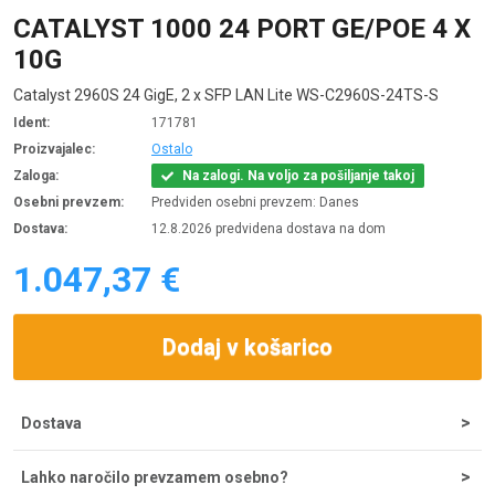
CATALYST 1000 24 PORT GE/POE 4 X
10G
Catalyst 2960S 24 GigE, 2 x SFP LAN Lite WS-C2960S-24TS-S
Ident:
171781
Proizvajalec:
Ostalo
Zaloga:
Na zalogi. Na voljo za pošiljanje takoj
Osebni prevzem:
Predviden osebni prevzem: Danes
Dostava:
12.8.2026 predvidena dostava na dom
1.047,37 €
Dodaj v košarico
Dostava
Strošek dostave za nakupe do 200 € znaša 5,55 €, nad tem
Lahko naročilo prevzamem osebno?
zneskom je dostava brezplačna. Ob potrditvi odpreme iz