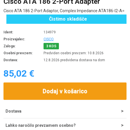
Cisco ATA 186 2-Port Adapter
Cisco ATA 186 2-Port Adaptor, Complex Impedance ATA186-I2-A=
Čistimo skladišče
Ident:
134979
Proizvajalec:
CISCO
Zaloga:
3 KOS
Osebni prevzem:
Predviden osebni prevzem: 10.8.2026
Dostava:
12.8.2026 predvidena dostava na dom
85,02 €
Dodaj v košarico
Dostava
Strošek dostave za nakupe do 200 € znaša 5,55 €, nad tem
Lahko naročilo prevzamem osebno?
zneskom je dostava brezplačna. Ob potrditvi odpreme iz