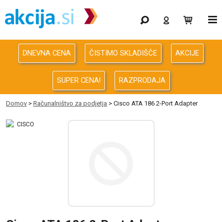
Gaming
Odprodaja
DNEVNA CENA
ČISTIMO SKLADIŠČE
AKCIJE
Računalništvo
SUPER CENA!
RAZPRODAJA
Računalništvo za podjetja
Domov
>
Računalništvo za podjetja
> Cisco ATA 186 2-Port Adapter
Avdio Video Foto
Energija
Oprema za pisarno in dom
Telefonija