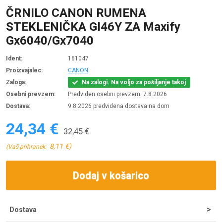
ČRNILO CANON RUMENA
STEKLENIČKA GI46Y ZA Maxify
Gx6040/Gx7040
Ident:
161047
Proizvajalec:
CANON
Zaloga:
Na zalogi. Na voljo za pošiljanje takoj
Osebni prevzem:
Predviden osebni prevzem: 7.8.2026
Dostava:
9.8.2026 predvidena dostava na dom
24,34 €
32,45 €
8,11 €)
(Vaš prihranek:
Dodaj v košarico
Dostava