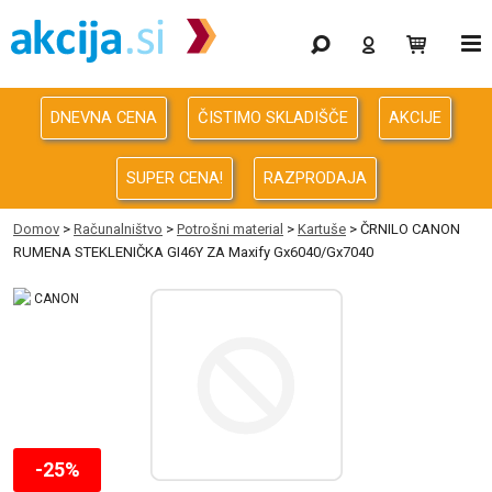
Gaming
Odprodaja
DNEVNA CENA
ČISTIMO SKLADIŠČE
AKCIJE
Računalništvo
SUPER CENA!
RAZPRODAJA
Računalništvo za podjetja
Domov
>
Računalništvo
>
Potrošni material
>
Kartuše
> ČRNILO CANON
RUMENA STEKLENIČKA GI46Y ZA Maxify Gx6040/Gx7040
Avdio Video Foto
Energija
Oprema za pisarno in dom
Telefonija
-25%