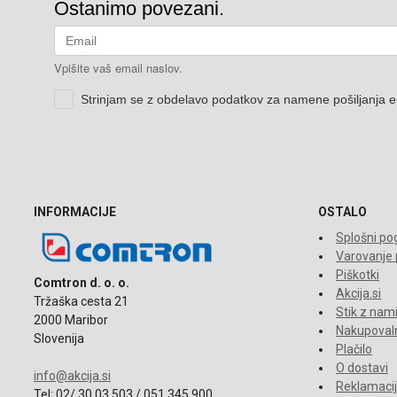
INFORMACIJE
OSTALO
Splošni pog
Varovanje
Piškotki
Comtron d. o. o.
Akcija.si
Tržaška cesta 21
Stik z nam
2000 Maribor
Nakupovaln
Slovenija
Plačilo
O dostavi
info@akcija.si
Reklamacije
Tel: 02/ 30 03 503 / 051 345 900