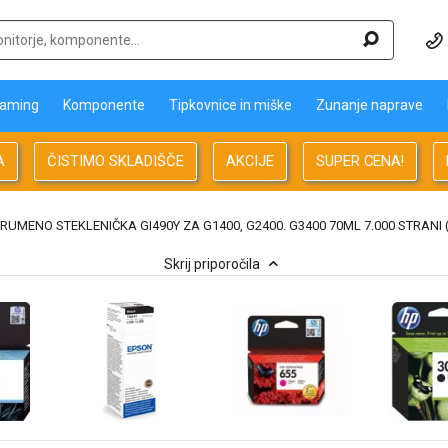
aming
Komponente
Tipkovnice in miške
Zunanje naprave
A
ČISTIMO SKLADIŠČE
AKCIJE
SUPER CENA!
RUMENO STEKLENIČKA GI490Y ZA G1400, G2400. G3400 70ML 7.000 STRANI 
Skrij priporočila