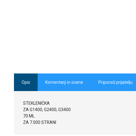
Opis
Komentarji in ocene
Priporoči prijatelju
STEKLENIČKA
ZA G1400, G2400, G3400
70 ML
ZA 7.000 STRANI