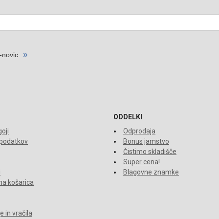
ODDELKI
oji
Odprodaja
 podatkov
Bonus jamstvo
Čistimo skladišče
Super cena!
i
Blagovne znamke
a košarica
 in vračila