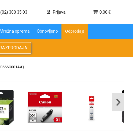
(02) 300 35 03
Prijava
0,00 €
Mrežna oprema
Obnovljeno
Odprodaja
RAZPRODAJA
(0666C001AA)