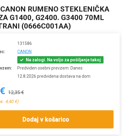
 CANON RUMENO STEKLENIČKA
ZA G1400, G2400. G3400 70ML
STRANI (0666C001AA)
131586
ec:
CANON
Na zalogi. Na voljo za pošiljanje takoj
evzem:
Predviden osebni prevzem: Danes
12.8.2026 predvidena dostava na dom
 €
12,35 €
4,40 €)
ek:
Dodaj v košarico