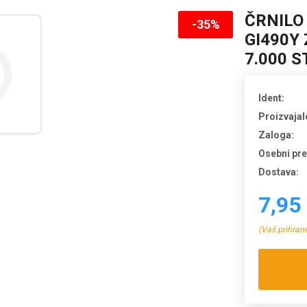
ČRNILO
-35%
GI490Y 
7.000 
Ident:
Proizvajal
Zaloga:
Osebni pr
Dostava:
7,95
(Vaš prihran