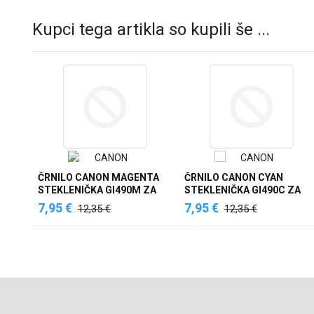
Kupci tega artikla so kupili še ...
ČRNILO CANON MAGENTA
ČRNILO CANON CYAN
STEKLENIČKA GI490M ZA
STEKLENIČKA GI490C ZA
G1400, G2400. G3400, ZA
G1400, G2400. G3400 ZA
7,95 €
7,95 €
12,35 €
12,35 €
7.000 STRANI (0665C001AA)
7.000 STRANI, 70m
(0664C001AA)