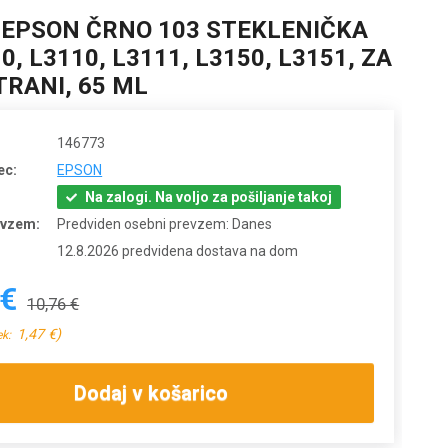
 EPSON ČRNO 103 STEKLENIČKA
0, L3110, L3111, L3150, L3151, ZA
TRANI, 65 ML
146773
ec:
EPSON
Na zalogi. Na voljo za pošiljanje takoj
evzem:
Predviden osebni prevzem: Danes
12.8.2026 predvidena dostava na dom
 €
10,76 €
1,47 €)
ek:
Dodaj v košarico