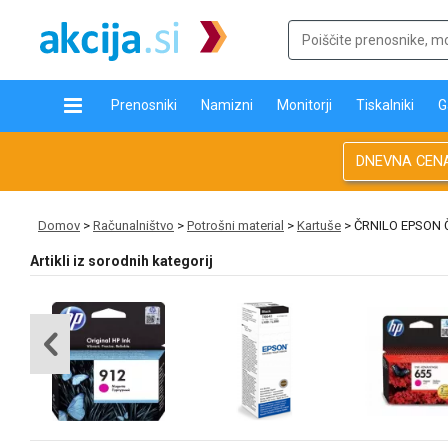
Prenosniki
Namizni
Monitorji
Tiskalniki
G
DNEVNA CEN
Domov
>
Računalništvo
>
Potrošni material
>
Kartuše
> ČRNILO EPSON Č
Artikli iz sorodnih kategorij