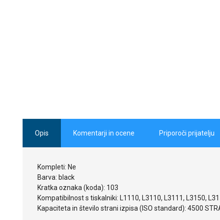
Opis
Komentarji in ocene
Priporoči prijatelju
Kompleti: Ne
Barva: black
Kratka oznaka (koda): 103
Kompatibilnost s tiskalniki: L1110, L3110, L3111, L3150, L3
Kapaciteta in število strani izpisa (ISO standard): 4500 STR