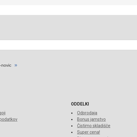
ODDELKI
oji
Odprodaja
 podatkov
Bonus jamstvo
Čistimo skladišče
Super cena!