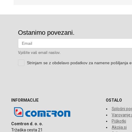
INFORMACIJE
OSTALO
Splošni pog
Varovanje
Piškotki
Comtron d. o. o.
Akcija.si
Tržaška cesta 21