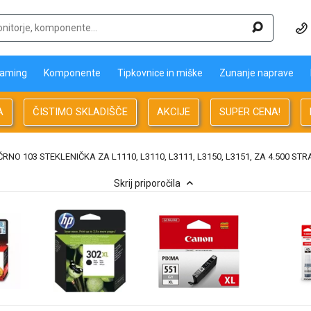
aming
Komponente
Tipkovnice in miške
Zunanje naprave
A
ČISTIMO SKLADIŠČE
AKCIJE
SUPER CENA!
RNO 103 STEKLENIČKA ZA L1110, L3110, L3111, L3150, L3151, ZA 4.500 STRA
Skrij priporočila