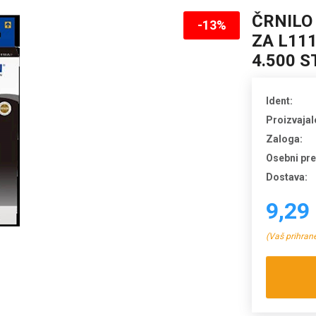
ČRNILO
-13%
ZA L111
4.500 S
Ident:
Proizvajal
Zaloga:
Osebni pr
Dostava:
9,29
(Vaš prihran