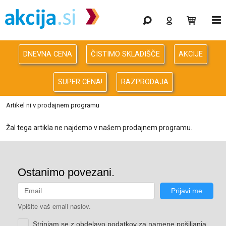
Gaming
Odprodaja
DNEVNA CENA
ČISTIMO SKLADIŠČE
AKCIJE
Računalništvo
SUPER CENA!
RAZPRODAJA
Računalništvo za podjetja
Artikel ni v prodajnem programu
Avdio Video Foto
Žal tega artikla ne najdemo v našem prodajnem programu.
Energija
Oprema za pisarno in dom
Telefonija