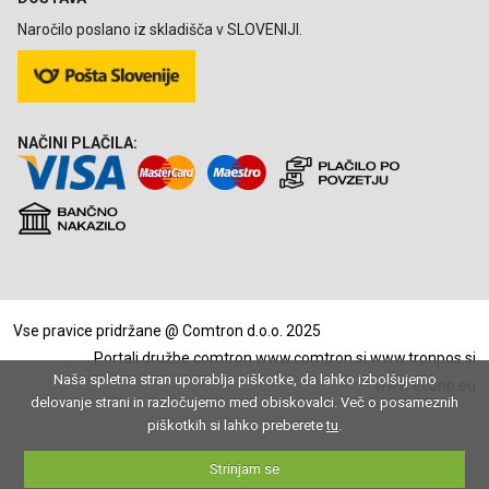
Naročilo poslano iz skladišča v SLOVENIJI.
NAČINI PLAČILA:
Vse pravice pridržane @ Comtron d.o.o. 2025
Portali družbe comtron
www.comtron.si
www.tronpos.si
Naša spletna stran uporablja piškotke, da lahko izbolšujemo
www.econo.eu
delovanje strani in razločujemo med obiskovalci. Več o posameznih
piškotkih si lahko preberete
tu
.
Strinjam se