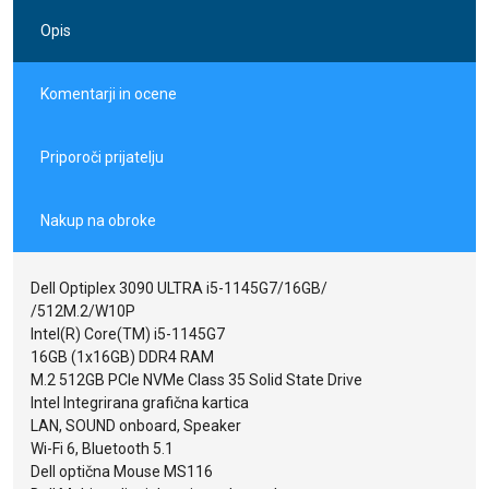
Trdi disk
512 GB SSD
Opis
Vrsta spominskega medija
SSD
Grafična kartica
Integrirana
Operacijski sistem
Windows 10 Pro
Komentarji in ocene
Kapaciteta v GB
512
Garancija
3 leta
Namen uporabe
poslovni
Priporoči prijatelju
Nakup na obroke
Dell Optiplex 3090 ULTRA i5-1145G7/16GB/
/512M.2/W10P
Intel(R) Core(TM) i5-1145G7
16GB (1x16GB) DDR4 RAM
M.2 512GB PCIe NVMe Class 35 Solid State Drive
Intel Integrirana grafična kartica
LAN, SOUND onboard, Speaker
Wi-Fi 6, Bluetooth 5.1
Dell optična Mouse MS116