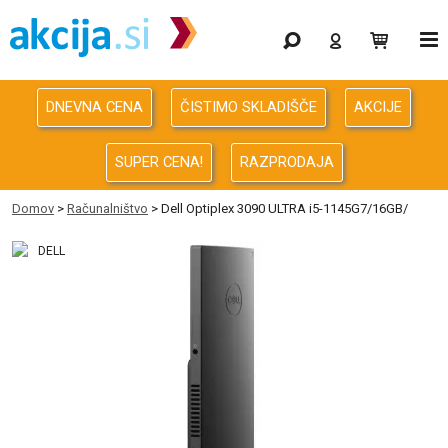
Gaming
Odprodaja
DNEVNA CENA
ČISTIMO SKLADIŠČE
AKCIJE
Računalništvo
SUPER CENA!
RAZPRODAJA
Računalništvo za podjetja
Domov
>
Računalništvo
> Dell Optiplex 3090 ULTRA i5-1145G7/16GB/
Avdio Video Foto
Energija
Oprema za pisarno in dom
Telefonija