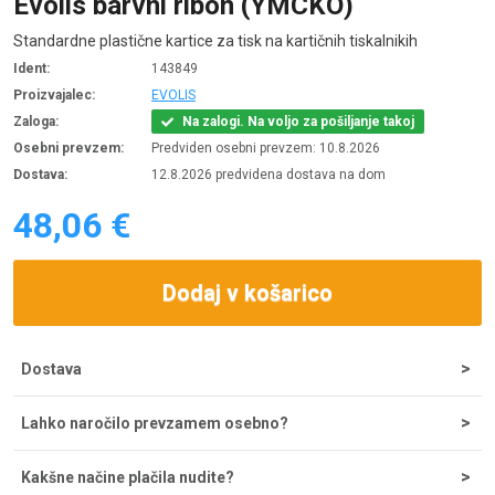
Evolis barvni ribon (YMCKO)
Standardne plastične kartice za tisk na kartičnih tiskalnikih
Ident:
143849
Proizvajalec:
EVOLIS
Zaloga:
Na zalogi. Na voljo za pošiljanje takoj
Osebni prevzem:
Predviden osebni prevzem: 10.8.2026
Dostava:
12.8.2026 predvidena dostava na dom
48,06 €
Dodaj v košarico
Dostava
Strošek dostave za nakupe do 200 € znaša 5,55 €, nad tem
Lahko naročilo prevzamem osebno?
zneskom je dostava brezplačna. Ob potrditvi odpreme iz
skladišča lahko dostavo pričakujete v 1-2 dneh, najpogosteje
Naročila lahko prevzamete osebno na sedežu podjetja
pa že naslednji dan.
Kakšne načine plačila nudite?
Comtron, d.o.o. na Tržaški cesti 21, 2000 Maribor. Prevzemno