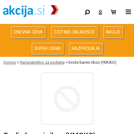
Gaming
Odprodaja
DNEVNA CENA
ČISTIMO SKLADIŠČE
AKCIJE
Računalništvo
SUPER CENA!
RAZPRODAJA
Računalništvo za podjetja
Domov
>
Računalništvo za podjetja
> Evolis barvni ribon (YMCKO)
Avdio Video Foto
Energija
Oprema za pisarno in dom
Telefonija