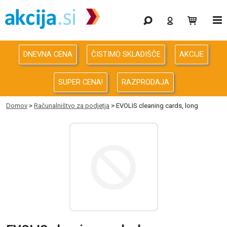
Gaming
Odprodaja
DNEVNA CENA
ČISTIMO SKLADIŠČE
AKCIJE
Računalništvo
SUPER CENA!
RAZPRODAJA
Računalništvo za podjetja
Domov
>
Računalništvo za podjetja
> EVOLIS cleaning cards, long
Avdio Video Foto
Energija
Oprema za pisarno in dom
Telefonija