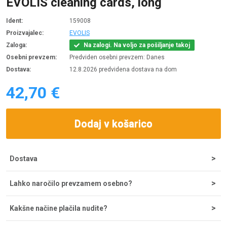
EVOLIS cleaning cards, long
Ident:
159008
Proizvajalec:
EVOLIS
Zaloga:
Na zalogi. Na voljo za pošiljanje takoj
Osebni prevzem:
Predviden osebni prevzem: Danes
Dostava:
12.8.2026 predvidena dostava na dom
42,70 €
Dodaj v košarico
Dostava
Strošek dostave za nakupe do 200 € znaša 5,55 €, nad tem
Lahko naročilo prevzamem osebno?
zneskom je dostava brezplačna. Ob potrditvi odpreme iz
skladišča lahko dostavo pričakujete v 1-2 dneh, najpogosteje
Naročila lahko prevzamete osebno na sedežu podjetja
pa že naslednji dan.
Kakšne načine plačila nudite?
Comtron, d.o.o. na Tržaški cesti 21, 2000 Maribor. Prevzemno
mesto je odprto od ponedeljka do petka od 8 do 16 ure. V
Če želite plačati vnaprej, lahko to storite s plačilom preko