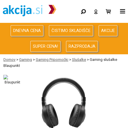
Gaming
Odprodaja
DNEVNA CENA
ČISTIMO SKLADIŠČE
AKCIJE
Računalništvo
SUPER CENA!
RAZPRODAJA
Računalništvo za podjetja
Domov
>
Gaming
>
Gaming Pripomočki
>
Slušalke
> Gaming slušalke
Blaupunkt
Avdio Video Foto
Energija
Oprema za pisarno in dom
Telefonija