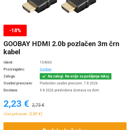
-18%
GOOBAY HDMI 2.0b pozlačen 3m črn
kabel
Ident:
154065
Proizvajalec:
Goobay
Zaloga:
Na zalogi. Na voljo za pošiljanje takoj
Osebni prevzem:
Predviden osebni prevzem: 7.8.2026
Dostava:
9.8.2026 predvidena dostava na dom
2,23 €
2,73 €
0,50 €)
(Vaš prihranek: