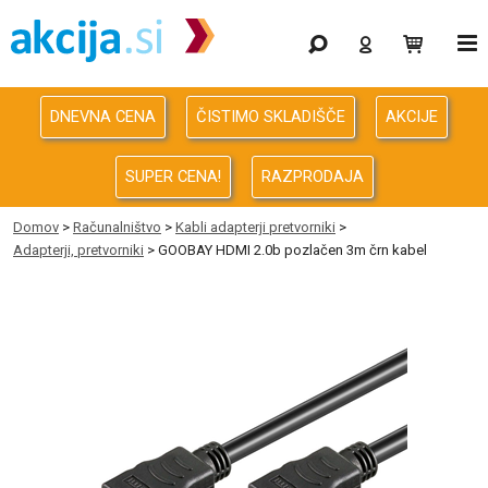
Gaming
Odprodaja
DNEVNA CENA
ČISTIMO SKLADIŠČE
AKCIJE
Računalništvo
SUPER CENA!
RAZPRODAJA
Računalništvo za podjetja
Domov
>
Računalništvo
>
Kabli adapterji pretvorniki
>
Adapterji, pretvorniki
> GOOBAY HDMI 2.0b pozlačen 3m črn kabel
Avdio Video Foto
Energija
Oprema za pisarno in dom
Telefonija