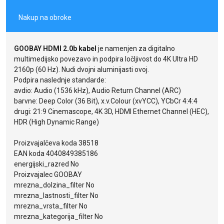
Nakup na obroke
GOOBAY HDMI 2.0b kabel
je namenjen za digitalno
multimedijsko povezavo in podpira ločljivost do 4K Ultra HD
2160p (60 Hz). Nudi dvojni aluminijasti ovoj.
Podpira naslednje standarde:
avdio: Audio (1536 kHz), Audio Return Channel (ARC)
barvne: Deep Color (36 Bit), x.v.Colour (xvYCC), YCbCr 4:4:4
drugi: 21:9 Cinemascope, 4K 3D, HDMI Ethernet Channel (HEC),
HDR (High Dynamic Range)
Proizvajalčeva koda 38518
EAN koda 4040849385186
energijski_razred No
Proizvajalec GOOBAY
mrezna_dolzina_filter No
mrezna_lastnosti_filter No
mrezna_vrsta_filter No
mrezna_kategorija_filter No