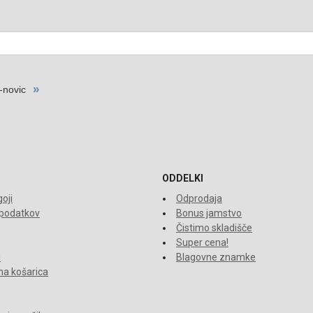
ODDELKI
oji
Odprodaja
 podatkov
Bonus jamstvo
Čistimo skladišče
Super cena!
i
Blagovne znamke
a košarica