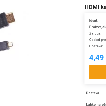
HDMI ka
Ident:
Proizvajal
Zaloga:
Osebni pr
Dostava:
4,49
Dostava
Strošek dos
Lahko naroč
dostava bre