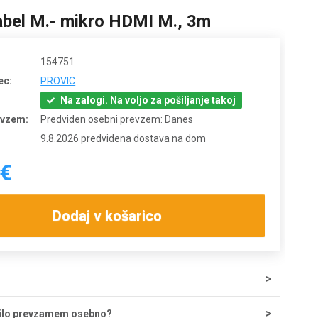
bel M.- mikro HDMI M., 3m
154751
ec:
PROVIC
Na zalogi. Na voljo za pošiljanje takoj
evzem:
Predviden osebni prevzem: Danes
9.8.2026 predvidena dostava na dom
 €
Dodaj v košarico
tave za nakupe do 200 € znaša 5,55 €, nad tem zneskom je
ilo prevzamem osebno?
zplačna. Ob potrditvi odpreme iz skladišča lahko dostavo