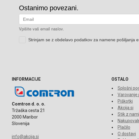
INFORMACIJE
OSTALO
Splošni pog
Varovanje
Piškotki
Comtron d. o. o.
Akcija.si
Tržaška cesta 21
Stik z nam
2000 Maribor
Nakupovaln
Slovenija
Plačilo
O dostavi
info@akcija.si