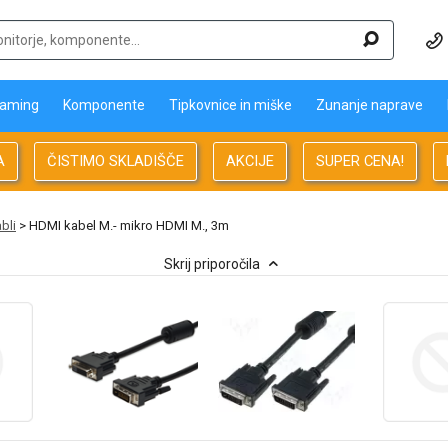
aming
Komponente
Tipkovnice in miške
Zunanje naprave
A
ČISTIMO SKLADIŠČE
AKCIJE
SUPER CENA!
abli
> HDMI kabel M.- mikro HDMI M., 3m
Skrij priporočila