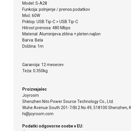
Model: S-A28
Funkcija: polnjenje / prenos podatkov
Moč: 60W
Priklop: USB Tip-C > USB Tip-C
Hitrost prenosa: 480 Mbps
Material: Aluminijeva zlitina + pleten najlon
Barva: Bela
Dolžina: 1m
Garancija: 12 mesecev
Teža: 0.350kg
Proizvajalec
Joyroom
Shenzhen Nito Power Source Technology Co., Ltd.
Wuhe Avenue South 201-7/Bl.2 No.49, 518100 Shenzhen, K
hi@joyroom.com
Podatki odgovorne osebe v EU: