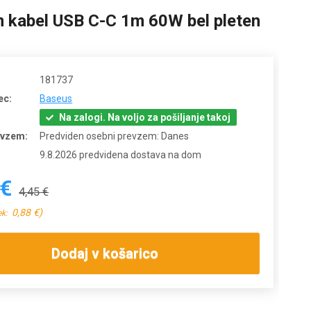
 kabel USB C-C 1m 60W bel pleten
181737
ec:
Baseus
Na zalogi. Na voljo za pošiljanje takoj
evzem:
Predviden osebni prevzem: Danes
9.8.2026 predvidena dostava na dom
 €
4,45 €
0,88 €)
ek:
Dodaj v košarico