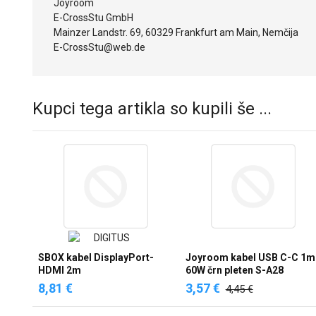
Joyroom
E-CrossStu GmbH
Mainzer Landstr. 69, 60329 Frankfurt am Main, Nemčija
E-CrossStu@web.de
Kupci tega artikla so kupili še ...
SBOX kabel DisplayPort-
Joyroom kabel USB C-C 1m
HDMI 2m
60W črn pleten S-A28
8,81 €
3,57 €
4,45 €