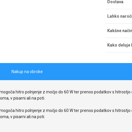
Dostava
Strošek dos
Lahko naroč
dostava bre
pričakujete 
Naročila la
Kakšne način
na Tržaški 
ponedeljka d
Če želite pl
prevzem pri
Kako deluje 
s kreditno k
obvestilom d
Gotovina ob
Naš bonitet
Sprejemamo 
vrednosti na
LeanPay eno
nakupih bre
Nakup na obroke
goča hitro polnjenje z močjo do 60 W ter prenos podatkov s hitrostjo d
ma, v pisarni ali na poti.
goča hitro polnjenje z močjo do 60 W ter prenos podatkov s hitrostjo d
ma, v pisarni ali na poti.