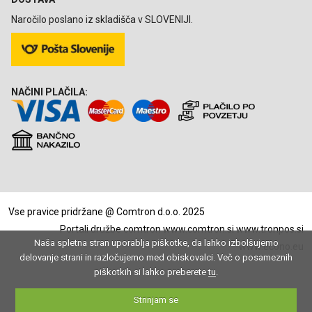
Naročilo poslano iz skladišča v SLOVENIJI.
NAČINI PLAČILA:
Vse pravice pridržane @ Comtron d.o.o. 2025
Portali družbe comtron
www.comtron.si
www.tronpos.si
Naša spletna stran uporablja piškotke, da lahko izbolšujemo
www.econo.eu
delovanje strani in razločujemo med obiskovalci. Več o posameznih
piškotkih si lahko preberete
tu
.
Strinjam se