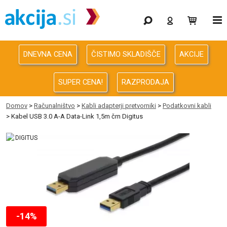
Gaming
Odprodaja
DNEVNA CENA
ČISTIMO SKLADIŠČE
AKCIJE
Računalništvo
SUPER CENA!
RAZPRODAJA
Računalništvo za podjetja
Domov
>
Računalništvo
>
Kabli adapterji pretvorniki
>
Podatkovni kabli
> Kabel USB 3.0 A-A Data-Link 1,5m črn Digitus
Avdio Video Foto
Energija
Oprema za pisarno in dom
Telefonija
-14%