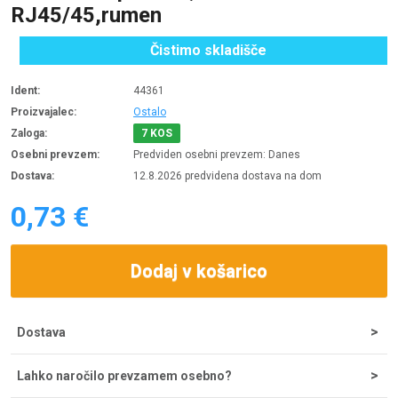
RJ45/45,rumen
Čistimo skladišče
Ident:
44361
Proizvajalec:
Ostalo
Zaloga:
7 KOS
Osebni prevzem:
Predviden osebni prevzem: Danes
Dostava:
12.8.2026 predvidena dostava na dom
0,73 €
Dodaj v košarico
Dostava
Strošek dostave za nakupe do 200 € znaša 5,55 €, nad tem
Lahko naročilo prevzamem osebno?
zneskom je dostava brezplačna. Ob potrditvi odpreme iz
skladišča lahko dostavo pričakujete v 1-2 dneh, najpogosteje