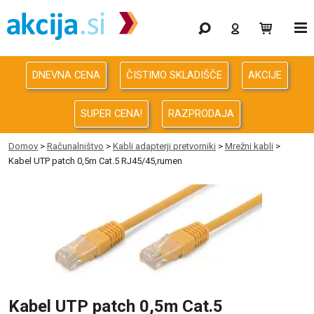
Gaming
Odprodaja
DNEVNA CENA
ČISTIMO SKLADIŠČE
AKCIJE
Računalništvo
SUPER CENA!
RAZPRODAJA
Računalništvo za podjetja
Domov
>
Računalništvo
>
Kabli adapterji pretvorniki
>
Mrežni kabli
>
Kabel UTP patch 0,5m Cat.5 RJ45/45,rumen
Avdio Video Foto
Energija
Oprema za pisarno in dom
Telefonija
Kabel UTP patch 0,5m Cat.5