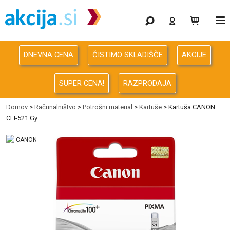
Gaming
Odprodaja
DNEVNA CENA
ČISTIMO SKLADIŠČE
AKCIJE
Računalništvo
SUPER CENA!
RAZPRODAJA
Računalništvo za podjetja
Domov
>
Računalništvo
>
Potrošni material
>
Kartuše
> Kartuša CANON
CLI-521 Gy
Avdio Video Foto
Energija
Oprema za pisarno in dom
Telefonija