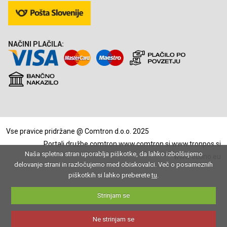
NAČINI PLAČILA:
Vse pravice pridržane @ Comtron d.o.o. 2025
Portali družbe comtron
www.comtron.si
www.tronpos.si
Naša spletna stran uporablja piškotke, da lahko izbolšujemo
www.econo.eu
delovanje strani in razločujemo med obiskovalci. Več o posameznih
piškotkih si lahko preberete
tu
.
Strinjam se
Ne strinjam se