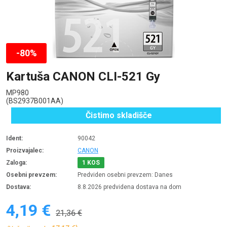
-80%
Kartuša CANON CLI-521 Gy
MP980
(BS2937B001AA)
Čistimo skladišče
Ident:
90042
Proizvajalec:
CANON
Zaloga:
1 KOS
Osebni prevzem:
Predviden osebni prevzem: Danes
Dostava:
8.8.2026 predvidena dostava na dom
4,19 €
21,36 €