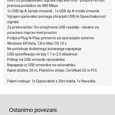
DIGITUS podaljšavalec signala naprave USB - podpira hitrosti
prenosa podatkov do 480 Mbps
1x USB tip A ženski vmesnik , 1x USB tip A moški vmesnik
Vgrajen ojačevalec pomaga ohranjati USB Hi-Speed kakovost
signala
Za prekoračitev 7m omejitvene USB razdalje - idealno za
povezavo naprav med prostori
Podpira Plug-N-Play; primerno za operacijske sisteme
Windows XP,Vista, 7,8 in Mac OS 10.x
Ne potrebuje dodatnega zunanjega napajanja
USB specifikacija verzija 1.1 in 2.0 skladnost
Priklop na USB vmesnik računalnika
Napajanje iz USB vmesnika na računalniku
Kabel dolžine 20 m, Plastično ohišje, Certifikati CE in FCC
Paket vsebuje: 1x Ojačevalnik z 20m kabla, 1x Navodila