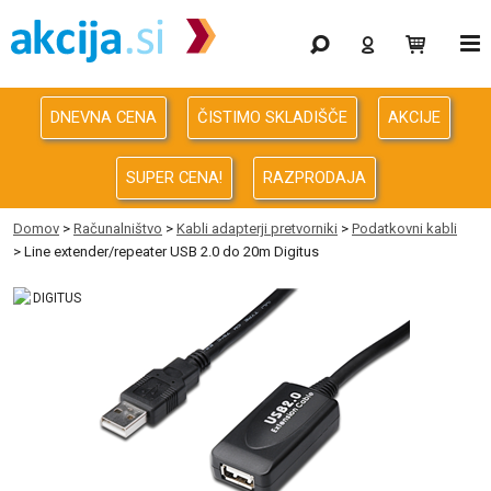
Gaming
Odprodaja
DNEVNA CENA
ČISTIMO SKLADIŠČE
AKCIJE
Računalništvo
SUPER CENA!
RAZPRODAJA
Računalništvo za podjetja
Domov
>
Računalništvo
>
Kabli adapterji pretvorniki
>
Podatkovni kabli
> Line extender/repeater USB 2.0 do 20m Digitus
Avdio Video Foto
Energija
Oprema za pisarno in dom
Telefonija