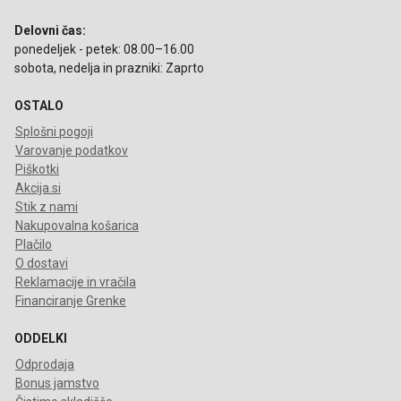
Delovni čas:
ponedeljek - petek: 08.00–16.00
sobota, nedelja in prazniki: Zaprto
OSTALO
Splošni pogoji
Varovanje podatkov
Piškotki
Akcija.si
Stik z nami
Nakupovalna košarica
Plačilo
O dostavi
Reklamacije in vračila
Financiranje Grenke
ODDELKI
Odprodaja
Bonus jamstvo