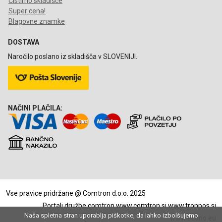
Čistimo skladišče
Super cena!
Blagovne znamke
DOSTAVA
Naročilo poslano iz skladišča v SLOVENIJI.
NAČINI PLAČILA:
Vse pravice pridržane @ Comtron d.o.o. 2025
Portali družbe comtron
www.comtron.si
www.tronpos.si
Naša spletna stran uporablja piškotke, da lahko izbolšujemo
www.econo.eu