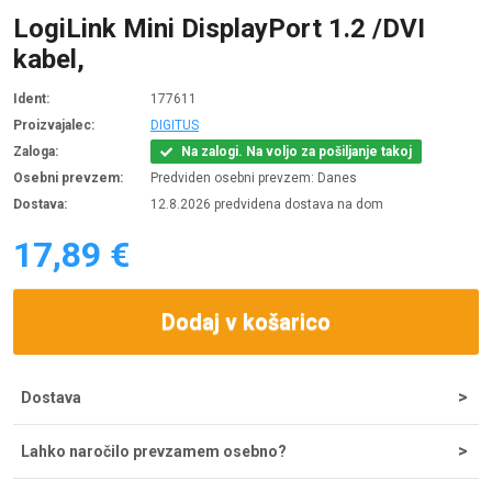
LogiLink Mini DisplayPort 1.2 /DVI
kabel,
Ident:
177611
Proizvajalec:
DIGITUS
Zaloga:
Na zalogi. Na voljo za pošiljanje takoj
Osebni prevzem:
Predviden osebni prevzem: Danes
Dostava:
12.8.2026 predvidena dostava na dom
17,89 €
Dodaj v košarico
Dostava
Strošek dostave za nakupe do 200 € znaša 5,55 €, nad tem
Lahko naročilo prevzamem osebno?
zneskom je dostava brezplačna. Ob potrditvi odpreme iz
skladišča lahko dostavo pričakujete v 1-2 dneh, najpogosteje
Naročila lahko prevzamete osebno na sedežu podjetja