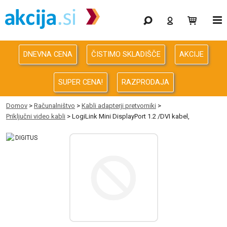
Gaming
Odprodaja
DNEVNA CENA
ČISTIMO SKLADIŠČE
AKCIJE
Računalništvo
SUPER CENA!
RAZPRODAJA
Računalništvo za podjetja
Domov
>
Računalništvo
>
Kabli adapterji pretvorniki
>
Priključni video kabli
> LogiLink Mini DisplayPort 1.2 /DVI kabel,
Avdio Video Foto
Energija
Oprema za pisarno in dom
Telefonija