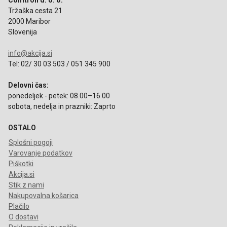
Comtron d. o. o.
Tržaška cesta 21
2000 Maribor
Slovenija
info@akcija.si
Tel: 02/ 30 03 503 / 051 345 900
Delovni čas:
ponedeljek - petek: 08.00–16.00
sobota, nedelja in prazniki: Zaprto
OSTALO
Splošni pogoji
Varovanje podatkov
Piškotki
Akcija.si
Stik z nami
Nakupovalna košarica
Plačilo
O dostavi