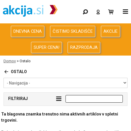
Gaming
Odprodaja
DNEVNA CENA
ČISTIMO SKLADIŠČE
AKCIJE
Računalništvo
SUPER CENA!
RAZPRODAJA
Računalništvo za podjetja
Domov
>
Ostalo
Avdio Video Foto
OSTALO
Energija
FILTRIRAJ
Oprema za pisarno in dom
Ta blagovna znamka trenutno nima aktivnih artiklov v spletni
Telefonija
trgovini.