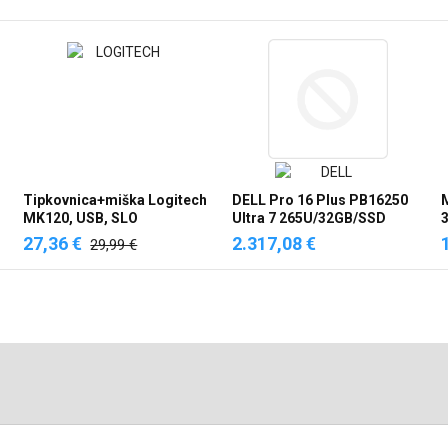
Tipkovnica+miška Logitech
DELL Pro 16 Plus PB16250
MK120, USB, SLO
Ultra 7 265U/32GB/SSD
3
1TB/UMA/W11PRO
L
27,36 €
2.317,08 €
29,99 €