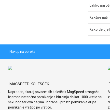
Strošek dos
Lahko naroč
dostava bre
pričakujete 
Naročila la
Kakšne način
na Tržaški 
ponedeljka d
Če želite pl
prevzem pri
Kako deluje 
s kreditno k
obvestilom d
Gotovina ob
Naš bonitet
Sprejemamo 
vrednosti na
LeanPay eno
nakupih bre
Nakup na obroke
MAGSPEED KOLEŠČEK
a
Napreden, skoraj povsem tih kolešček MagSpeed omogoča
M
izjemno natančno pomikanje s hitrostjo do kar 1000 vrstic na
z
sekundo ter dva načina uporabe - prosto pomikanje ali pa
d
pomikanje vrstico po vrstico.
z