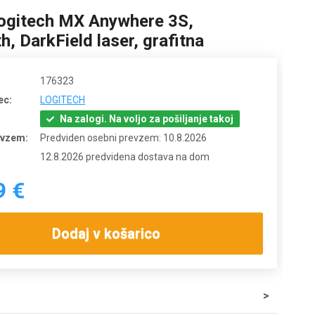
ogitech MX Anywhere 3S,
h, DarkField laser, grafitna
176323
ec:
LOGITECH
Na zalogi. Na voljo za pošiljanje takoj
evzem:
Predviden osebni prevzem: 10.8.2026
12.8.2026 predvidena dostava na dom
9 €
Dodaj v košarico