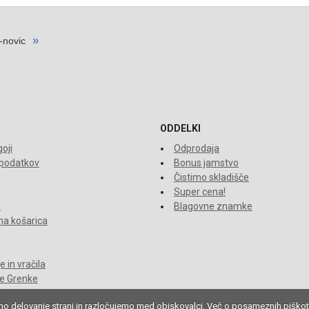
ODDELKI
oji
Odprodaja
 podatkov
Bonus jamstvo
Čistimo skladišče
Super cena!
i
Blagovne znamke
a košarica
 in vračila
je Grenke
mo delovanje strani in razločujemo med obiskovalci. Več o posameznih piškot