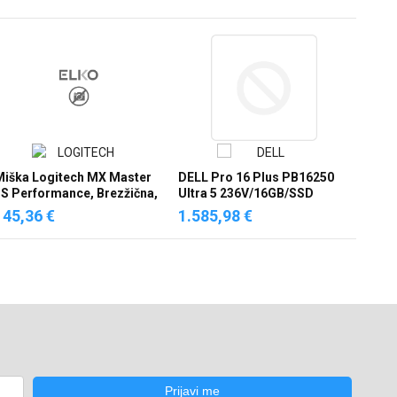
Miška Logitech MX Master
DELL Pro 16 Plus PB16250
S Performance, Brezžična,
Ultra 5 236V/16GB/SSD
ogi Bolt polnilna grafitna
512GB/W11Pro
145,36 €
1.585,98 €