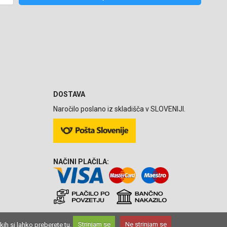
DOSTAVA
Naročilo poslano iz skladišča v SLOVENIJI.
NAČINI PLAČILA:
kih si lahko preberete
tu
.
Strinjam se
Ne strinjam se