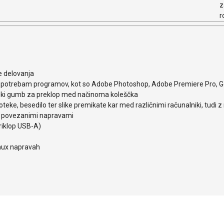
z
r
e delovanja
. potrebam programov, kot so Adobe Photoshop, Adobe Premiere Pro, G
nski gumb za preklop med načinoma koleščka
oteke, besedilo ter slike premikate kar med različnimi računalniki, tudi z
i povezanimi napravami
riklop USB-A)
nux napravah