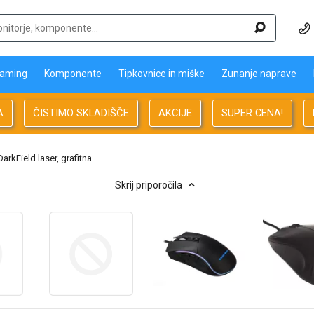
aming
Komponente
Tipkovnice in miške
Zunanje naprave
A
ČISTIMO SKLADIŠČE
AKCIJE
SUPER CENA!
rkField laser, grafitna
Skrij priporočila