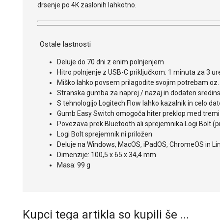
drsenje po 4K zaslonih lahkotno.
Ostale lastnosti
Deluje do 70 dni z enim polnjenjem
Hitro polnjenje z USB-C priključkom: 1 minuta za 3 ur
Miško lahko povsem prilagodite svojim potrebam oz
Stranska gumba za naprej / nazaj in dodaten sredi
S tehnologijo Logitech Flow lahko kazalnik in celo dat
Gumb Easy Switch omogoča hiter preklop med trem
Povezava prek Bluetooth ali sprejemnika Logi Bolt (p
Logi Bolt sprejemnik ni priložen
Deluje na Windows, MacOS, iPadOS, ChromeOS in Li
Dimenzije: 100,5 x 65 x 34,4 mm
Masa: 99 g
Kupci tega artikla so kupili še ...