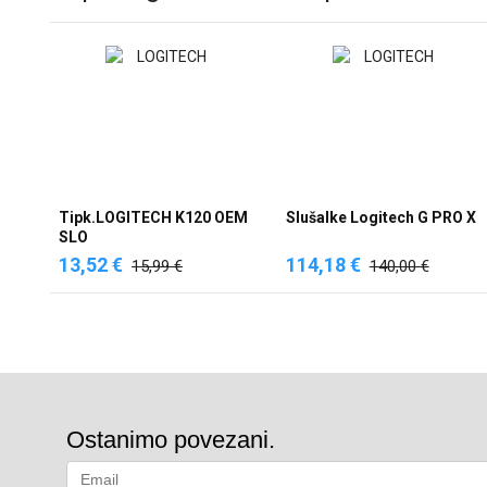
Tipk.LOGITECH K120 OEM
Slušalke Logitech G PRO X
SLO
13,52 €
114,18 €
15,99 €
140,00 €