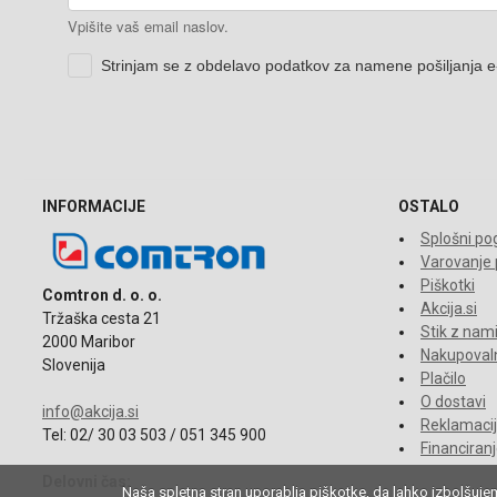
INFORMACIJE
OSTALO
Splošni pog
Varovanje
Piškotki
Comtron d. o. o.
Akcija.si
Tržaška cesta 21
Stik z nam
2000 Maribor
Nakupovaln
Slovenija
Plačilo
O dostavi
info@akcija.si
Reklamacije
Tel: 02/ 30 03 503 / 051 345 900
Financiran
Delovni čas:
Naša spletna stran uporablja piškotke, da lahko izbolšuje