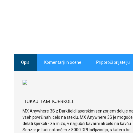
Opis
Komentarji in ocene
Priporoči prijatelju
TUKAJ. TAM. KJERKOLI.
MX Anywhere 3S z Darkfield laserskim senzorjem deluje n
vseh površinah, celo na steklu. MX Anywhere 3S je mogoče
delati kjerkoli - za mizo, v najljubši kavarni ali celo na kavču.
Senzor je tudi natančen z 8000 DPI ločljivostjo, s katero bo