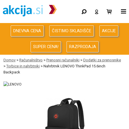
Gaming
Odprodaja
DNEVNA CENA
ČISTIMO SKLADIŠČE
AKCIJE
Računalništvo
SUPER CENA!
RAZPRODAJA
Računalništvo za podjetja
Domov
>
Računalništvo
>
Prenosni računalniki
>
Dodatki za prenosnike
>
Torbice in nahrbtniki
> Nahrbtnik LENOVO ThinkPad 15.6inch
Avdio Video Foto
Backpack
Energija
Oprema za pisarno in dom
Telefonija