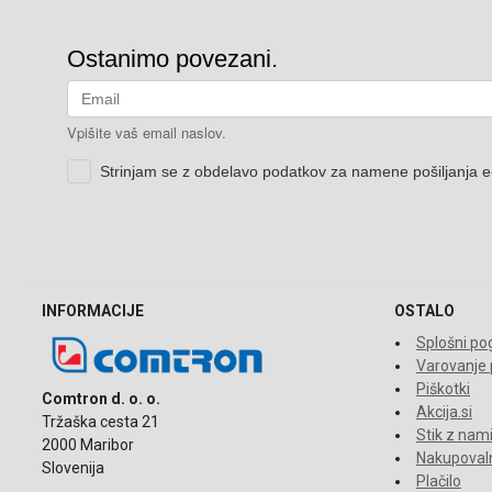
INFORMACIJE
OSTALO
Splošni pog
Varovanje
Piškotki
Comtron d. o. o.
Akcija.si
Tržaška cesta 21
Stik z nam
2000 Maribor
Nakupovaln
Slovenija
Plačilo