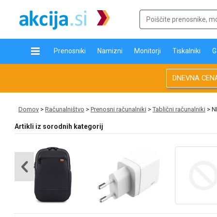
Prenosniki
Namizni
Monitorji
Tiskalniki
G
DNEVNA CEN
Domov
>
Računalništvo
>
Prenosni računalniki
>
Tablični računalniki
> N
Artikli iz sorodnih kategorij