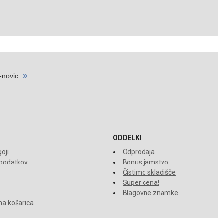
ODDELKI
oji
Odprodaja
 podatkov
Bonus jamstvo
Čistimo skladišče
Super cena!
i
Blagovne znamke
a košarica