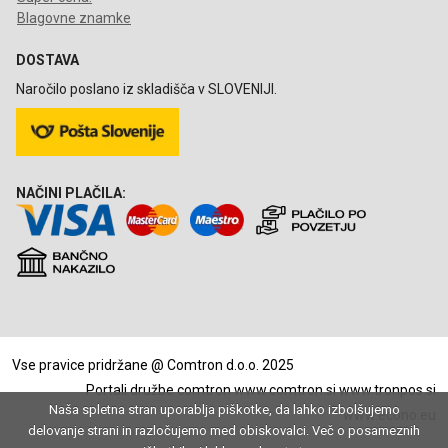
Blagovne znamke
DOSTAVA
Naročilo poslano iz skladišča v SLOVENIJI.
NAČINI PLAČILA:
Vse pravice pridržane @ Comtron d.o.o. 2025
Portali družbe comtron
www.comtron.si
www.tronpos.si
Naša spletna stran uporablja piškotke, da lahko izbolšujemo
www.econo.eu
delovanje strani in razločujemo med obiskovalci. Več o posameznih