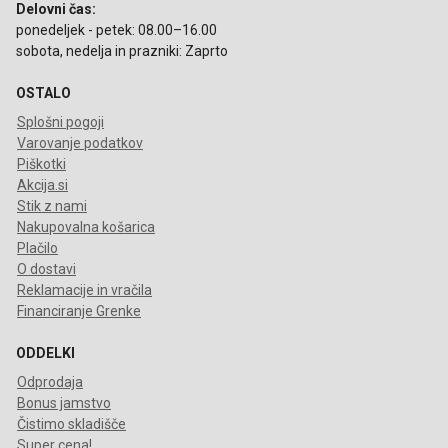
Delovni čas:
ponedeljek - petek: 08.00–16.00
sobota, nedelja in prazniki: Zaprto
OSTALO
Splošni pogoji
Varovanje podatkov
Piškotki
Akcija.si
Stik z nami
Nakupovalna košarica
Plačilo
O dostavi
Reklamacije in vračila
Financiranje Grenke
ODDELKI
Odprodaja
Bonus jamstvo
Čistimo skladišče
Super cena!