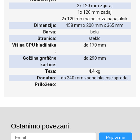
2x 120 mm zgoraj
1x 120 mm zadaj
2x 120 mm na polici za napajalnik
Dimenzije:
458 mm x 200 mm x 365 mm
Barva:
bela
Stranica:
steklo
Višina CPU hladilnika
do 170 mm
:
Golžina grafične
do 290 mm
kartice:
Teža:
4,4 kg
Dodatno:
do 240 mm vodno hlajenje spredaj
Priloženo: