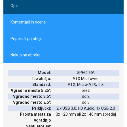
M-ATX
da
Opis
Tip ohišja
Midi Tower
Napajalnik
ne
Največja višina CPU hlajenja
17
Komentarji in ocene
Prozorna stranica
da
Največja dolžina VGA kartice (v cm)
29
Priporoči prijatelju
Nakup na obroke
Model:
SPECTRA
Tip ohišja:
ATX MidTower
Standard:
ATX, Micro-ATX, ITX
Vgradno mesto 5.25':
brez
Vgradno mesto 3.5':
do 2
Vgradno mesto 2.5':
do 3
Priključki:
2 x USB 3.0, HD Audio, 1x USB 2.0
Prosta mesta za
3x 120 mm ali 2x 140 mm spredaj
vgradnjo
ventilatorjev: