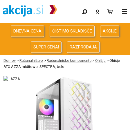
Gaming
Odprodaja
DNEVNA CENA
ČISTIMO SKLADIŠČE
AKCIJE
Računalništvo
SUPER CENA!
RAZPRODAJA
Računalništvo za podjetja
Domov
>
Računalništvo
>
Računalniške komponente
>
Ohišja
> Ohišje
ATX AZZA miditower SPECTRA, belo
Avdio Video Foto
Energija
Oprema za pisarno in dom
Telefonija