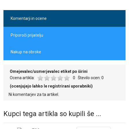
naročilo pripravljeno za prevzem.
Naš bonitetni sistem deluje tako, da ob vsakem nakupu
prevzemu.
vrnemo 2 % vrednosti na vaš uporabniški račun. Bonus lahko
Sprejemamo vse bančne kartice (tudi obročne).
uporabite pri naslednjih nakupih brez omejitev.
LeanPay enostavni obročni nakupi
Komentarji in ocene
Priporoči prijatelju
Nakup na obroke
Omejevalec/usmerjevalec etiket po širini
Ocena artikla:
0
Število ocen:
0
(ocenjujejo lahko le registrirani uporabniki)
Ni komentarjev za ta artikel.
Kupci tega artikla so kupili še ...