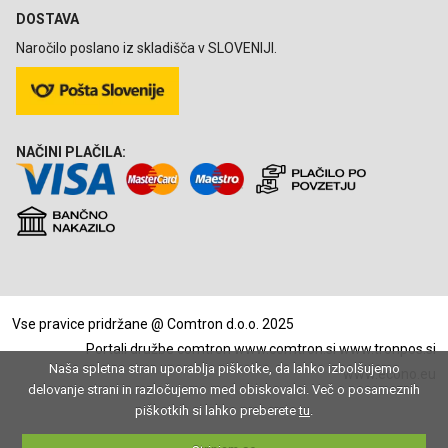
DOSTAVA
Naročilo poslano iz skladišča v SLOVENIJI.
NAČINI PLAČILA:
Vse pravice pridržane @ Comtron d.o.o. 2025
Portali družbe comtron
www.comtron.si
www.tronpos.si
Naša spletna stran uporablja piškotke, da lahko izbolšujemo
www.econo.eu
delovanje strani in razločujemo med obiskovalci. Več o posameznih
piškotkih si lahko preberete
tu
.