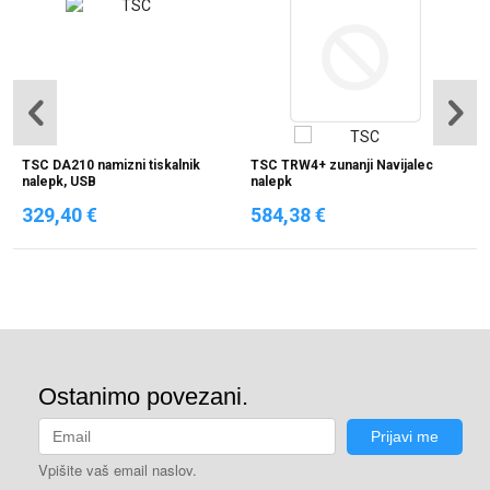
TSC DA210 namizni tiskalnik
TSC TRW4+ zunanji Navijalec
nalepk, USB
nalepk
329,40 €
584,38 €