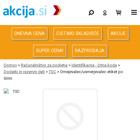
Gaming
Odprodaja
DNEVNA CENA
ČISTIMO SKLADIŠČE
AKCIJE
Računalništvo
SUPER CENA!
RAZPRODAJA
Računalništvo za podjetja
Domov
>
Računalništvo za podjetja
>
Identifikacija - črtna koda
>
Dodatki in rezervni deli
>
TSC
> Omejevalec/usmerjevalec etiket po
Avdio Video Foto
širini
Energija
Oprema za pisarno in dom
Telefonija