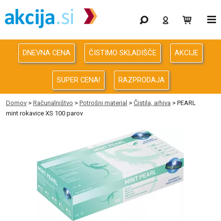
Gaming
Odprodaja
DNEVNA CENA
ČISTIMO SKLADIŠČE
AKCIJE
Računalništvo
SUPER CENA!
RAZPRODAJA
Računalništvo za podjetja
Domov
>
Računalništvo
>
Potrošni material
>
Čistila, arhiva
> PEARL
mint rokavice XS 100 parov
Avdio Video Foto
Energija
Oprema za pisarno in dom
Telefonija