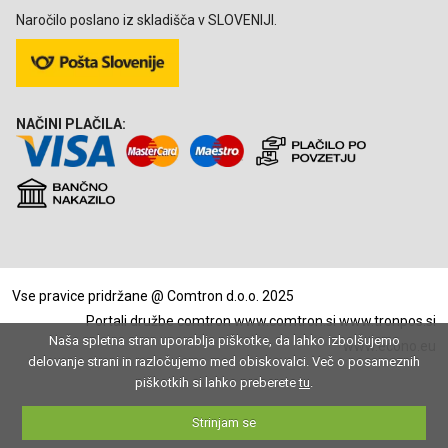
Naročilo poslano iz skladišča v SLOVENIJI.
NAČINI PLAČILA:
Vse pravice pridržane @ Comtron d.o.o. 2025
Portali družbe comtron
www.comtron.si
www.tronpos.si
Naša spletna stran uporablja piškotke, da lahko izbolšujemo
www.econo.eu
delovanje strani in razločujemo med obiskovalci. Več o posameznih
piškotkih si lahko preberete
tu
.
Strinjam se