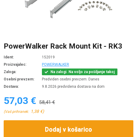
PowerWalker Rack Mount Kit - RK3
Ident:
152019
Proizvajalec:
POWERWALKER
Zaloga:
Na zalogi. Na voljo za pošiljanje takoj
Osebni prevzem:
Predviden osebni prevzem: Danes
Dostava:
9.8.2026 predvidena dostava na dom
57,03 €
58,41 €
1,38 €)
(Vaš prihranek:
Dodaj v košarico