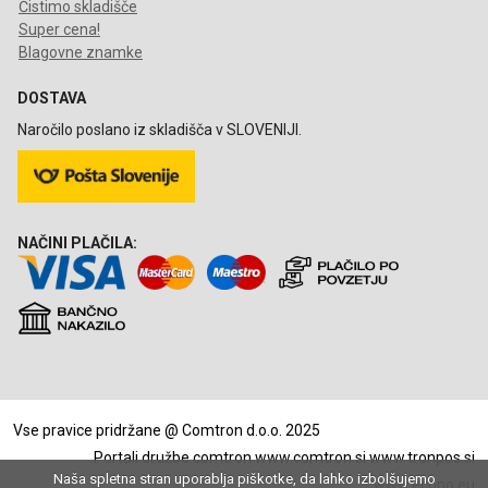
Čistimo skladišče
Super cena!
Blagovne znamke
DOSTAVA
Naročilo poslano iz skladišča v SLOVENIJI.
NAČINI PLAČILA:
Vse pravice pridržane @ Comtron d.o.o. 2025
Portali družbe comtron
www.comtron.si
www.tronpos.si
Naša spletna stran uporablja piškotke, da lahko izbolšujemo
www.econo.eu