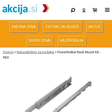
Gaming
Odprodaja
DNEVNA CENA
ČISTIMO SKLADIŠČE
AKCIJE
Računalništvo
SUPER CENA!
RAZPRODAJA
Računalništvo za podjetja
Domov
>
Računalništvo za podjetja
> PowerWalker Rack Mount Kit -
RK3
Avdio Video Foto
Energija
Oprema za pisarno in dom
Telefonija