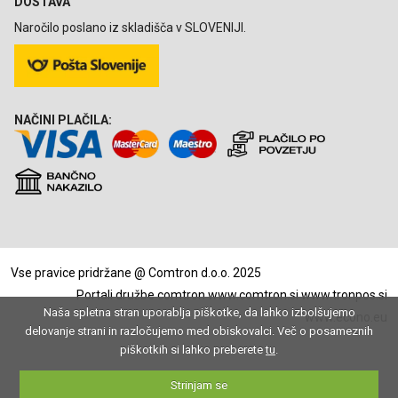
DOSTAVA
Naročilo poslano iz skladišča v SLOVENIJI.
NAČINI PLAČILA:
Vse pravice pridržane @ Comtron d.o.o. 2025
Portali družbe comtron
www.comtron.si
www.tronpos.si
Naša spletna stran uporablja piškotke, da lahko izbolšujemo
www.econo.eu
delovanje strani in razločujemo med obiskovalci. Več o posameznih
piškotkih si lahko preberete
tu
.
Strinjam se