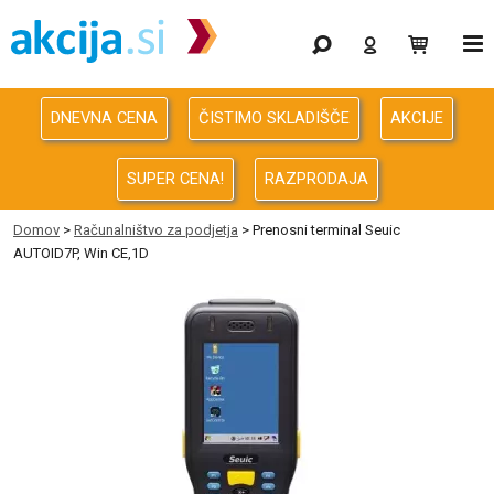
Gaming
Odprodaja
DNEVNA CENA
ČISTIMO SKLADIŠČE
AKCIJE
Računalništvo
SUPER CENA!
RAZPRODAJA
Računalništvo za podjetja
Domov
>
Računalništvo za podjetja
> Prenosni terminal Seuic
AUTOID7P, Win CE,1D
Avdio Video Foto
Energija
Oprema za pisarno in dom
Telefonija