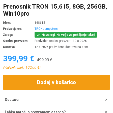
Prenosnik TRON 15,6 i5, 8GB, 256GB,
Win10pro
Ident:
168612
Proizvajalec:
TRONcomputers
Zaloga:
Na zalogi. Na voljo za pošiljanje takoj
Osebni prevzem:
Predviden osebni prevzem: 10.8.2026
Dostava:
12.8.2026 predvidena dostava na dom
399,99 €
499,99 €
100,00 €)
(Vaš prihranek:
Dodaj v košarico
Dostava
Strošek dostave za nakupe do 200 € znaša 5,55 €, nad tem
Lahko naročilo prevzamem osebno?
zneskom je dostava brezplačna. Ob potrditvi odpreme iz