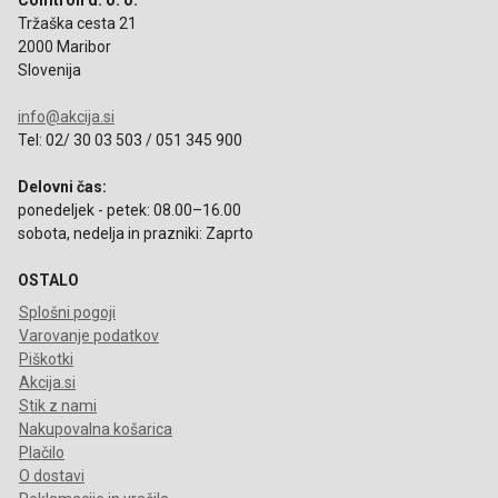
Comtron d. o. o.
Tržaška cesta 21
2000 Maribor
Slovenija
info@akcija.si
Tel: 02/ 30 03 503 / 051 345 900
Delovni čas:
ponedeljek - petek: 08.00–16.00
sobota, nedelja in prazniki: Zaprto
OSTALO
Splošni pogoji
Varovanje podatkov
Piškotki
Akcija.si
Stik z nami
Nakupovalna košarica
Plačilo
O dostavi