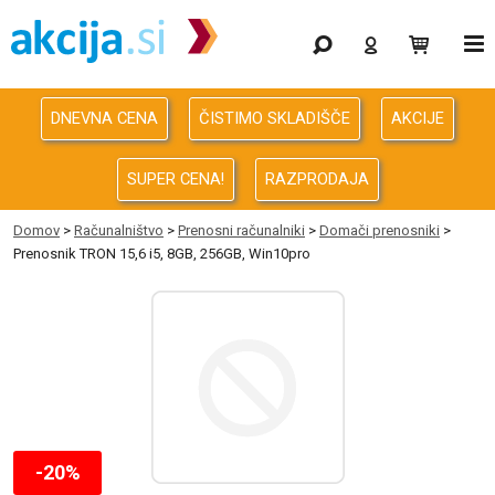
Gaming
Odprodaja
DNEVNA CENA
ČISTIMO SKLADIŠČE
AKCIJE
Računalništvo
SUPER CENA!
RAZPRODAJA
Računalništvo za podjetja
Domov
>
Računalništvo
>
Prenosni računalniki
>
Domači prenosniki
>
Prenosnik TRON 15,6 i5, 8GB, 256GB, Win10pro
Avdio Video Foto
Energija
Oprema za pisarno in dom
Telefonija
-20%