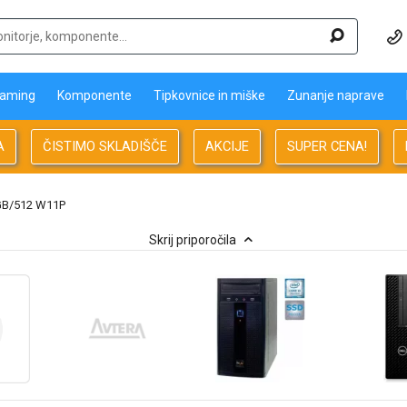
aming
Komponente
Tipkovnice in miške
Zunanje naprave
A
ČISTIMO SKLADIŠČE
AKCIJE
SUPER CENA!
6GB/512 W11P
Skrij priporočila