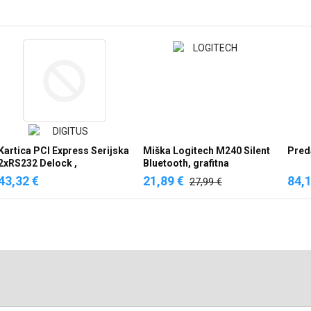
a
Miška Logitech M240 Silent
Predal za denar MK-410
Bluetooth, grafitna
21,89 €
84,18 €
27,99 €