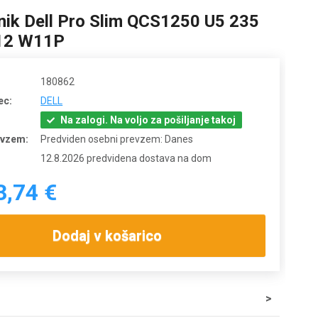
nik Dell Pro Slim QCS1250 U5 235
12 W11P
180862
ec:
DELL
Na zalogi. Na voljo za pošiljanje takoj
evzem:
Predviden osebni prevzem: Danes
12.8.2026 predvidena dostava na dom
3,74 €
Dodaj v košarico