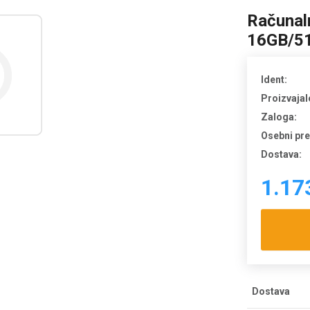
Računal
16GB/5
Ident:
Proizvajal
Zaloga:
Osebni pr
Dostava:
1.17
Dostava