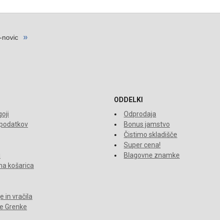
ODDELKI
oji
Odprodaja
 podatkov
Bonus jamstvo
Čistimo skladišče
Super cena!
i
Blagovne znamke
a košarica
 in vračila
je Grenke