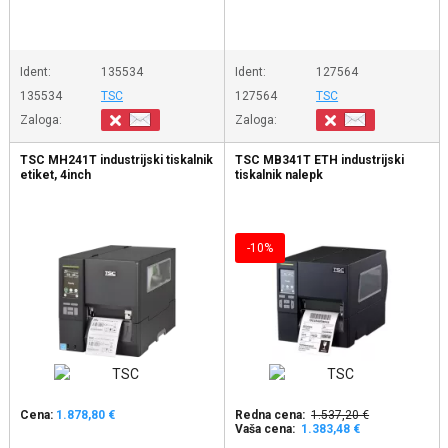
Ident:
135534
Ident:
127564
135534
TSC
127564
TSC
Zaloga:
Zaloga:
TSC MH241T industrijski tiskalnik
TSC MB341T ETH industrijski
etiket, 4inch
tiskalnik nalepk
-10%
Cena:
1.878,80 €
Redna cena:
1.537,20 €
Vaša cena:
1.383,48 €