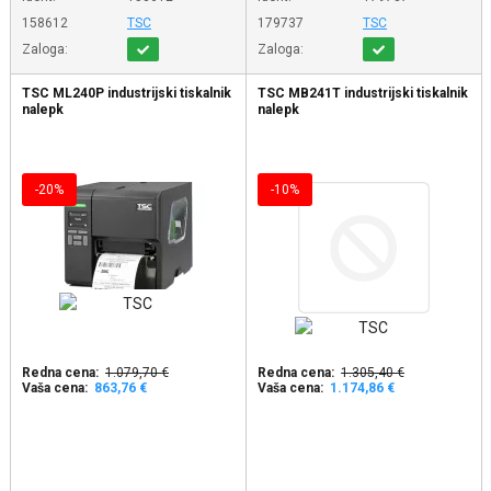
158612
TSC
179737
TSC
Zaloga:
Zaloga:
TSC ML240P industrijski tiskalnik
TSC MB241T industrijski tiskalnik
nalepk
nalepk
-20%
-10%
Redna cena:
1.079,70 €
Redna cena:
1.305,40 €
Vaša cena:
863,76 €
Vaša cena:
1.174,86 €