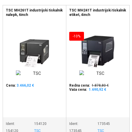
TSC MH261T industrijski tiskalnik
TSC MH241T industrijski tiskalnik
nalepk, 6inch
etiket, 4inch
-10%
Cena:
3.466,02 €
Redna cena:
1.878,80 €
Vaša cena:
1.690,92 €
Ident:
154120
Ident:
173545
154120
TSC
173545
TSC