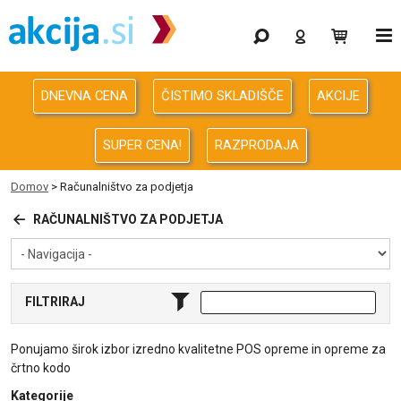
Gaming
Odprodaja
DNEVNA CENA
ČISTIMO SKLADIŠČE
AKCIJE
Računalništvo
SUPER CENA!
RAZPRODAJA
Računalništvo za podjetja
Domov
>
Računalništvo za podjetja
Avdio Video Foto
RAČUNALNIŠTVO ZA PODJETJA
Energija
FILTRIRAJ
Oprema za pisarno in dom
Ponujamo širok izbor izredno kvalitetne POS opreme in opreme za
Telefonija
črtno kodo
Kategorije