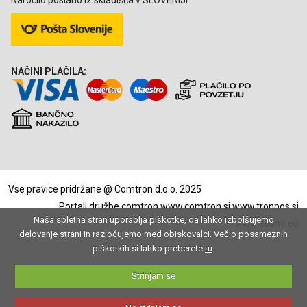
Naročilo poslano iz skladišča v SLOVENIJI.
NAČINI PLAČILA:
Vse pravice pridržane @ Comtron d.o.o. 2025
Portali družbe comtron
www.comtron.si
www.tronpos.si
Naša spletna stran uporablja piškotke, da lahko izbolšujemo
www.econo.eu
delovanje strani in razločujemo med obiskovalci. Več o posameznih
piškotkih si lahko preberete
tu
.
Strinjam se