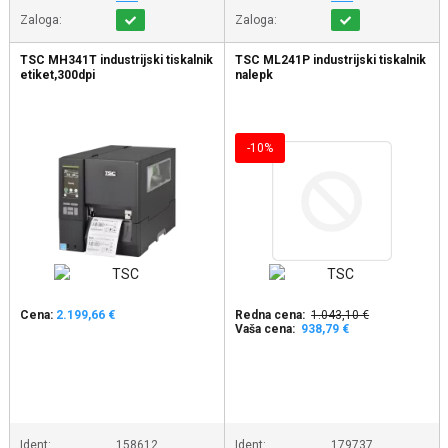
Zaloga:
Zaloga:
TSC MH341T industrijski tiskalnik
TSC ML241P industrijski tiskalnik
etiket,300dpi
nalepk
-10%
Cena:
2.199,66 €
Redna cena:
1.043,10 €
Vaša cena:
938,79 €
Ident:
158612
Ident:
179737