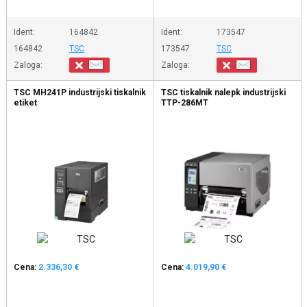
Ident:
164842
Ident:
173547
164842
TSC
173547
TSC
Zaloga:
Zaloga:
TSC MH241P industrijski tiskalnik
TSC tiskalnik nalepk industrijski
etiket
TTP-286MT
Cena:
2.336,30 €
Cena:
4.019,90 €