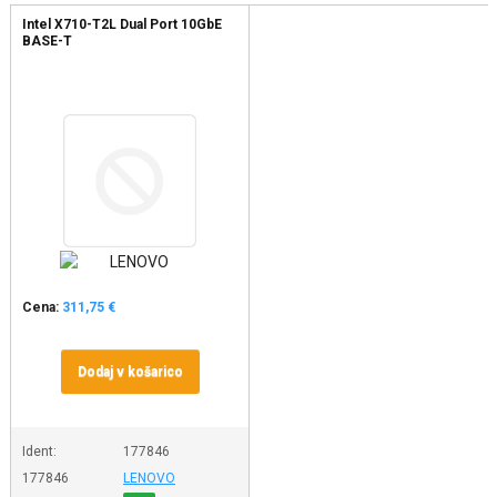
Intel X710-T2L Dual Port 10GbE
BASE-T
Cena:
311,75 €
Dodaj v košarico
Ident:
177846
177846
LENOVO