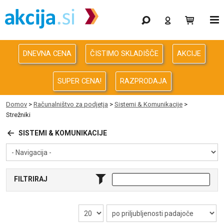
Gaming
Odprodaja
DNEVNA CENA
ČISTIMO SKLADIŠČE
AKCIJE
Računalništvo
SUPER CENA!
RAZPRODAJA
Računalništvo za podjetja
Domov
>
Računalništvo za podjetja
>
Sistemi & Komunikacije
>
Strežniki
Avdio Video Foto
SISTEMI & KOMUNIKACIJE
Energija
Oprema za pisarno in dom
FILTRIRAJ
Telefonija