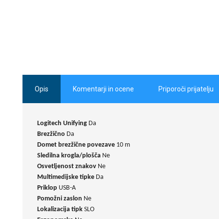
Opis
Komentarji in ocene
Priporoči prijatelju
Logitech Unifying
Da
Brezžično
Da
Domet brezžične povezave
10 m
Sledilna krogla/plošča
Ne
Osvetljenost znakov
Ne
Multimedijske tipke
Da
Priklop
USB-A
Pomožni zaslon
Ne
Lokalizacija tipk
SLO