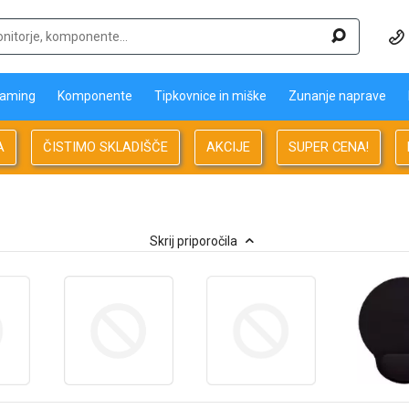
aming
Komponente
Tipkovnice in miške
Zunanje naprave
A
ČISTIMO SKLADIŠČE
AKCIJE
SUPER CENA!
Skrij priporočila