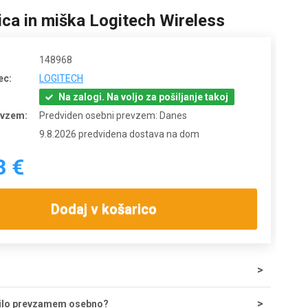
ca in miška Logitech Wireless
148968
ec:
LOGITECH
Na zalogi. Na voljo za pošiljanje takoj
evzem:
Predviden osebni prevzem: Danes
9.8.2026 predvidena dostava na dom
3 €
Dodaj v košarico
tave za nakupe do 200 € znaša 5,55 €, nad tem zneskom je
ilo prevzamem osebno?
zplačna. Ob potrditvi odpreme iz skladišča lahko dostavo