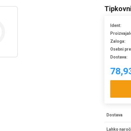
Tipkovni
Ident:
Proizvajal
Zaloga:
Osebni pr
Dostava:
78,9
Dostava
Strošek dos
Lahko naroč
dostava bre