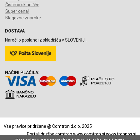
Čistimo skladišče
Super cena!
Blagovne znamke
DOSTAVA
Naročilo poslano iz skladišča v SLOVENIJI.
NAČINI PLAČILA:
Vse pravice pridržane @ Comtron d.o.o. 2025
Portali družbe comtron
www.comtron.si
www.tronpos.si