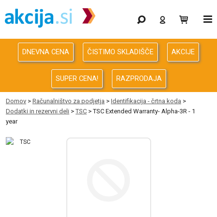
Gaming
Odprodaja
DNEVNA CENA
ČISTIMO SKLADIŠČE
AKCIJE
Računalništvo
SUPER CENA!
RAZPRODAJA
Računalništvo za podjetja
Domov
>
Računalništvo za podjetja
>
Identifikacija - črtna koda
>
Dodatki in rezervni deli
>
TSC
> TSC Extended Warranty- Alpha-3R - 1
Avdio Video Foto
year
Energija
Oprema za pisarno in dom
Telefonija