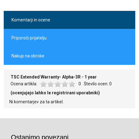
naročilo pripravljeno za prevzem.
Naš bonitetni sistem deluje tako, da ob vsakem nakupu
prevzemu.
vrnemo 2 % vrednosti na vaš uporabniški račun. Bonus lahko
Sprejemamo vse bančne kartice (tudi obročne).
uporabite pri naslednjih nakupih brez omejitev.
LeanPay enostavni obročni nakupi
Komentarji in ocene
Priporoči prijatelju
Nakup na obroke
TSC Extended Warranty- Alpha-3R - 1 year
Ocena artikla:
0
Število ocen:
0
(ocenjujejo lahko le registrirani uporabniki)
Ni komentarjev za ta artikel.