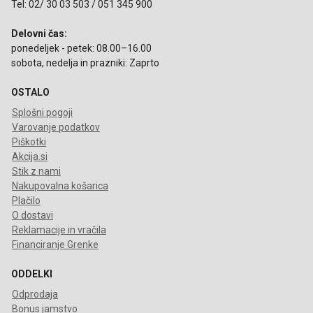
Tel: 02/ 30 03 503 / 051 345 900
Delovni čas:
ponedeljek - petek: 08.00–16.00
sobota, nedelja in prazniki: Zaprto
OSTALO
Splošni pogoji
Varovanje podatkov
Piškotki
Akcija.si
Stik z nami
Nakupovalna košarica
Plačilo
O dostavi
Reklamacije in vračila
Financiranje Grenke
ODDELKI
Odprodaja
Bonus jamstvo