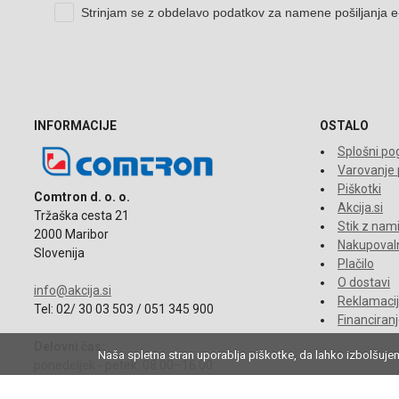
INFORMACIJE
OSTALO
Splošni pog
Varovanje
Piškotki
Comtron d. o. o.
Akcija.si
Tržaška cesta 21
Stik z nam
2000 Maribor
Nakupovaln
Slovenija
Plačilo
O dostavi
info@akcija.si
Reklamacije
Tel: 02/ 30 03 503 / 051 345 900
Financiran
Delovni čas:
Naša spletna stran uporablja piškotke, da lahko izbolšuje
ponedeljek - petek: 08.00–16.00
sobota, nedelja in prazniki: Zaprto