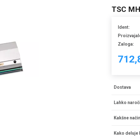
TSC MH3
Ident:
Proizvajal
Zaloga:
712,
Dostava
Strošek dos
Lahko naroč
dostava bre
pričakujete 
Naročila la
Kakšne način
na Tržaški 
ponedeljka d
Če želite pl
prevzem pri
Kako deluje 
s kreditno k
obvestilom d
Gotovina ob