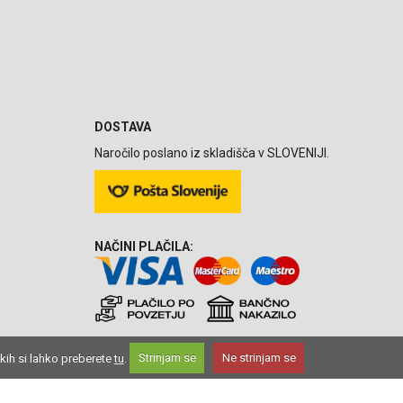
DOSTAVA
Naročilo poslano iz skladišča v SLOVENIJI.
NAČINI PLAČILA:
kih si lahko preberete
tu
.
Strinjam se
Ne strinjam se