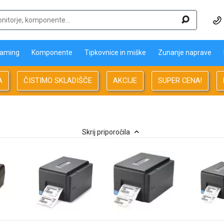
aming
Komponente
Tipkovnice in miške
Zunanje naprave
A
ČISTIMO SKLADIŠČE
AKCIJE
SUPER CENA!
Skrij priporočila