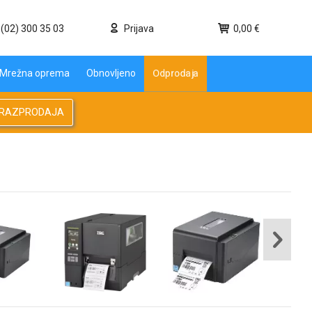
(02) 300 35 03
Prijava
0,00 €
Mrežna oprema
Obnovljeno
Odprodaja
RAZPRODAJA