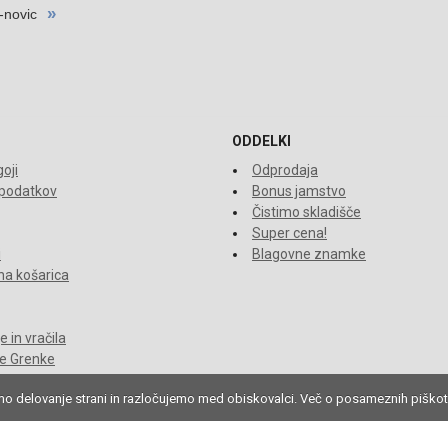
ODDELKI
oji
Odprodaja
 podatkov
Bonus jamstvo
Čistimo skladišče
Super cena!
i
Blagovne znamke
a košarica
 in vračila
je Grenke
mo delovanje strani in razločujemo med obiskovalci. Več o posameznih piškot