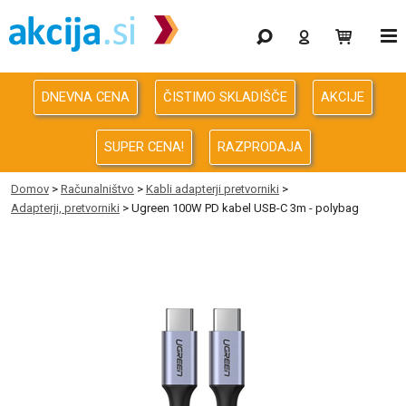
Gaming
Odprodaja
DNEVNA CENA
ČISTIMO SKLADIŠČE
AKCIJE
Računalništvo
SUPER CENA!
RAZPRODAJA
Računalništvo za podjetja
Domov
>
Računalništvo
>
Kabli adapterji pretvorniki
>
Adapterji, pretvorniki
> Ugreen 100W PD kabel USB-C 3m - polybag
Avdio Video Foto
Energija
Oprema za pisarno in dom
Telefonija