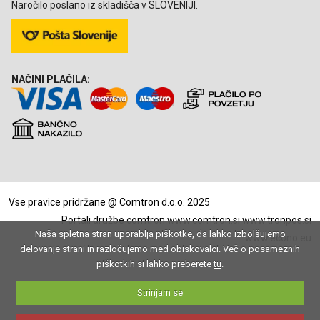
Naročilo poslano iz skladišča v SLOVENIJI.
NAČINI PLAČILA:
Vse pravice pridržane @ Comtron d.o.o. 2025
Portali družbe comtron
www.comtron.si
www.tronpos.si
Naša spletna stran uporablja piškotke, da lahko izbolšujemo
www.econo.eu
delovanje strani in razločujemo med obiskovalci. Več o posameznih
piškotkih si lahko preberete
tu
.
Strinjam se