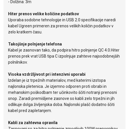
- Dolžina: 3m
Hiter prenos velike količine podatkov
Uporaba sodobne tehnologije in USB 2.0 specifikacije naredi
kabel Ugreen primeren za prenos velikih količin podatkov v
zelo kratkem času.
Takojšnje polnjenje telefona
Kabel je zasnovan tako, da podpira hitro polnjenje QC 4.0.Hiter
prenos prek vrat USB tipa C izpolnjuje zahteve najsodobnejših
polnilnikov.
Visoka vzdržljivost pri intenzivni uporabi
Izdelan je iz trpežnih materialov, med katerimi izstopa
najlonska pletenica. Je izjemno odporen proti obrabi in
mehanskim poškodbam ter učinkovito ščiti notranji prenosni
snop. Zaradi premišljene zasnove so kabli zelo trpežni in jih
odlikuje dolga življenjska doba. Najlonski plašč dodatno ščiti
kabel pred zapletanjem.
Kabli za zahtevna opravila
Zasnovani so za hitro polnjenje zmogljivih 100W prenosnikov.