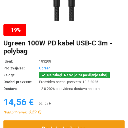
-19%
Ugreen 100W PD kabel USB-C 3m -
polybag
Ident:
183208
Proizvajalec:
Ugreen
Zaloga:
Na zalogi. Na voljo za pošiljanje takoj
Osebni prevzem:
Predviden osebni prevzem: 10.8.2026
Dostava:
12.8.2026 predvidena dostava na dom
14,56 €
18,15 €
3,59 €)
(Vaš prihranek: