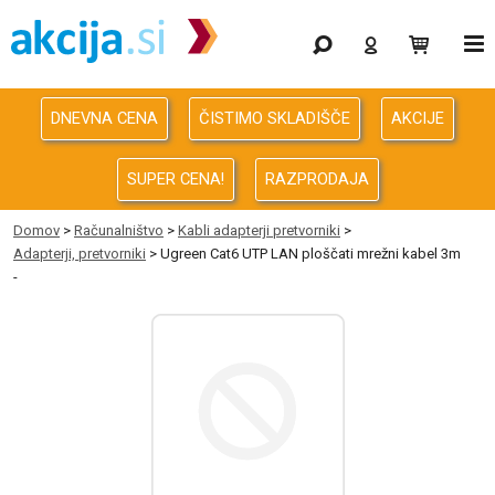
Gaming
Odprodaja
DNEVNA CENA
ČISTIMO SKLADIŠČE
AKCIJE
Računalništvo
SUPER CENA!
RAZPRODAJA
Računalništvo za podjetja
Domov
>
Računalništvo
>
Kabli adapterji pretvorniki
>
Adapterji, pretvorniki
> Ugreen Cat6 UTP LAN ploščati mrežni kabel 3m
Avdio Video Foto
-
Energija
Oprema za pisarno in dom
Telefonija