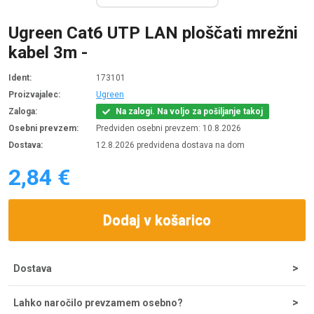
Ugreen Cat6 UTP LAN ploščati mrežni
kabel 3m -
Ident:
173101
Proizvajalec:
Ugreen
Zaloga:
Na zalogi. Na voljo za pošiljanje takoj
Osebni prevzem:
Predviden osebni prevzem: 10.8.2026
Dostava:
12.8.2026 predvidena dostava na dom
2,84 €
Dodaj v košarico
Dostava
Strošek dostave za nakupe do 200 € znaša 5,55 €, nad tem
Lahko naročilo prevzamem osebno?
zneskom je dostava brezplačna. Ob potrditvi odpreme iz