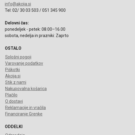
info@akcija.si
Tel: 02/ 30 03 503 / 051 345 900
Delovni čas:
ponedeljek - petek: 08.00–16.00
sobota, nedelja in prazniki: Zaprto
OSTALO
Splošni pogoji
Varovanje podatkov
Piškotki
Akcija.si
Stik z nami
Nakupovalna košarica
Plačilo
O dostavi
Reklamacije in vračila
Financiranje Grenke
ODDELKI