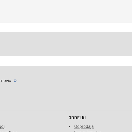
ODDELKI
oji
Odprodaja