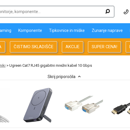
aming
Komponente
Tipkovnice in miške
Zunanje naprave
A
ČISTIMO SKLADIŠČE
AKCIJE
SUPER CENA!
niki
> Ugreen Cat7 RJ45 gigabitni mrežni kabel 10 Gbps
Skrij priporočila