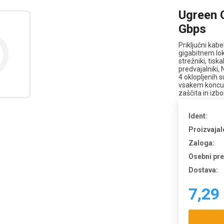
Ugreen C
Gbps
Priključni kab
gigabitnem lok
strežniki, tisk
predvajalniki,
4 oklopljenih 
vsakem koncu.
zaščita in izbo
Ident:
Proizvajal
Zaloga:
Osebni pr
Dostava:
7,29