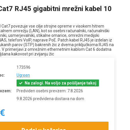
at7 RJ45 gigabitni mrežni kabel 10
el Cat7 povezuje vse cilje strojne opreme v visokem hitrem
alnem omrežju (LAN), kot so osebni računalniki, računalniški
alniki, usmerjevalniki, stikalne omarice, omrežni medijski
 NAS, telefoni VoIP, naprave PoE. Patch kabel RJ45 je izdelan iz
sukanih parov (STP) bakrenih žic z dvema priključkoma RJ45 na
 V primerjavi z omrežnim ethernetnim kablom Cat 6 dodatna
ljšana kakovost pri zvijanju žic
173596
ec:
Ugreen
Na zalogi. Na voljo za pošiljanje takoj
evzem:
Predviden osebni prevzem: 7.8.2026
9.8.2026 predvidena dostava na dom
 €