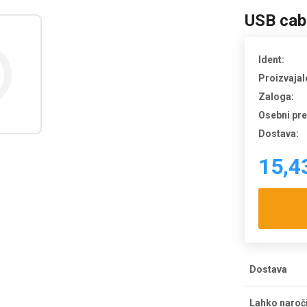
USB cabl
Ident:
Proizvajal
Zaloga:
Osebni pr
Dostava:
15,4
Dostava
Strošek dos
Lahko naroč
dostava bre