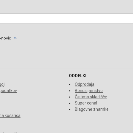
ODDELKI
oji
Odprodaja
 podatkov
Bonus jamstvo
Čistimo skladišče
Super cena!
i
Blagovne znamke
a košarica