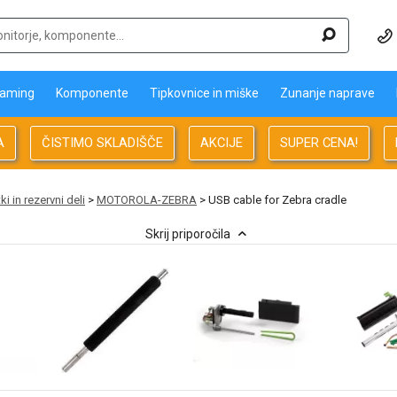
aming
Komponente
Tipkovnice in miške
Zunanje naprave
A
ČISTIMO SKLADIŠČE
AKCIJE
SUPER CENA!
i in rezervni deli
>
MOTOROLA-ZEBRA
> USB cable for Zebra cradle
Skrij priporočila