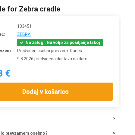
e for Zebra cradle
133451
ec:
ZEBRA
Na zalogi. Na voljo za pošiljanje takoj
evzem:
Predviden osebni prevzem: Danes
9.8.2026 predvidena dostava na dom
3 €
Dodaj v košarico
tave za nakupe do 200 € znaša 5,55 €, nad tem zneskom je
ilo prevzamem osebno?
zplačna. Ob potrditvi odpreme iz skladišča lahko dostavo