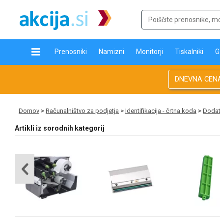
Prenosniki
Namizni
Monitorji
Tiskalniki
G
DNEVNA CEN
Domov
>
Računalništvo za podjetja
>
Identifikacija - črtna koda
>
Dodatk
Artikli iz sorodnih kategorij