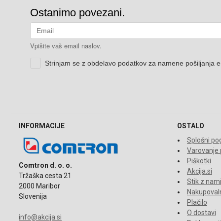
INFORMACIJE
OSTALO
Splošni pog
Varovanje
Piškotki
Comtron d. o. o.
Akcija.si
Tržaška cesta 21
Stik z nam
2000 Maribor
Nakupovaln
Slovenija
Plačilo
O dostavi
info@akcija.si