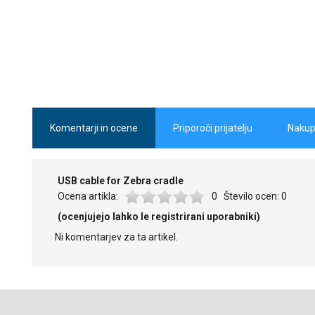
Komentarji in ocene
Priporoči prijatelju
Nakup
USB cable for Zebra cradle
Ocena artikla:
0
Število ocen:
0
(ocenjujejo lahko le registrirani uporabniki)
Ni komentarjev za ta artikel.