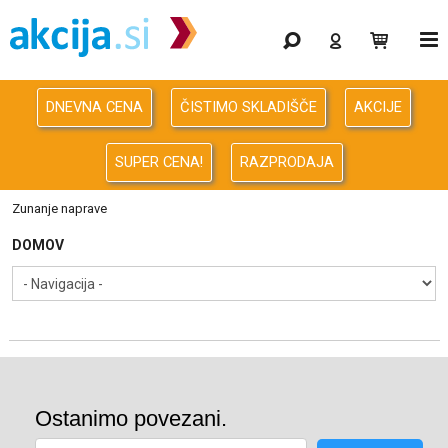
Gaming
Odprodaja
DNEVNA CENA
ČISTIMO SKLADIŠČE
AKCIJE
Računalništvo
SUPER CENA!
RAZPRODAJA
Računalništvo za podjetja
Zunanje naprave
Avdio Video Foto
DOMOV
Energija
Oprema za pisarno in dom
Telefonija