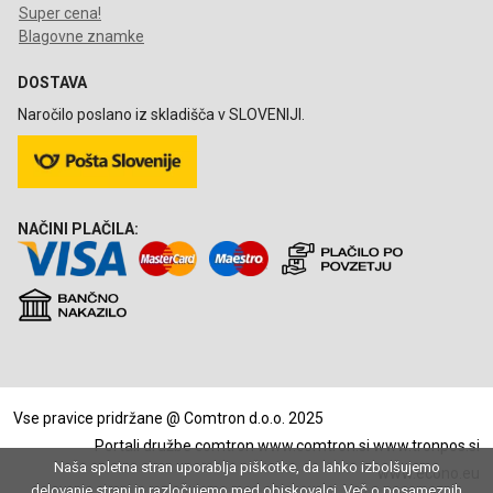
Super cena!
Blagovne znamke
DOSTAVA
Naročilo poslano iz skladišča v SLOVENIJI.
NAČINI PLAČILA:
Vse pravice pridržane @ Comtron d.o.o. 2025
Portali družbe comtron
www.comtron.si
www.tronpos.si
Naša spletna stran uporablja piškotke, da lahko izbolšujemo
www.econo.eu
delovanje strani in razločujemo med obiskovalci. Več o posameznih